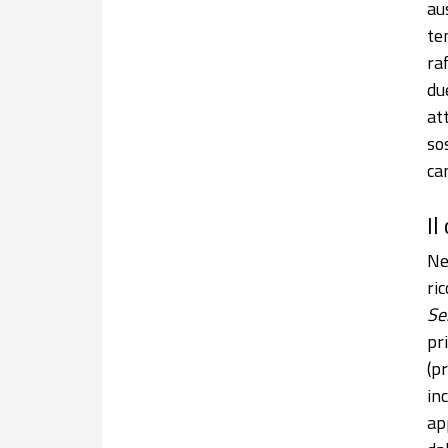
au
te
ra
due
at
so
ca
Il
Ne
ri
Se
pr
(p
in
ap