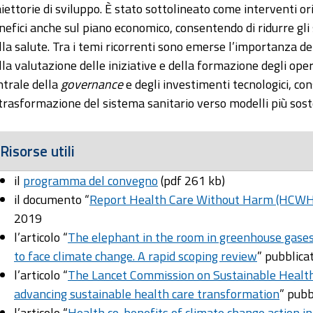
aiettorie di sviluppo. È stato sottolineato come interventi o
nefici anche sul piano economico, consentendo di ridurre gli 
lla salute. Tra i temi ricorrenti sono emerse l’importanza d
lla valutazione delle iniziative e della formazione degli opera
ntrale della
governance
e degli investimenti tecnologici, c
 trasformazione del sistema sanitario verso modelli più soste
Risorse utili
il
programma del convegno
(pdf 261 kb)
il documento “
Report Health Care Without Harm (HCWH
2019
l’articolo “
The elephant in the room in greenhouse gases
to face climate change. A rapid scoping review
” pubblica
l’articolo “
The Lancet Commission on Sustainable Heal
advancing sustainable health care transformation
” pubb
l’articolo “
Health co-benefits of climate change action in