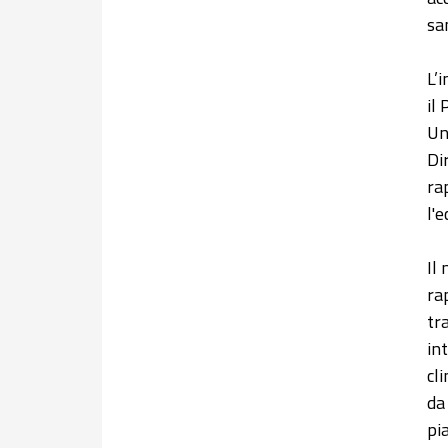
san
L’
il
Un
Di
ra
l'
Il
ra
tr
in
cl
da
pi