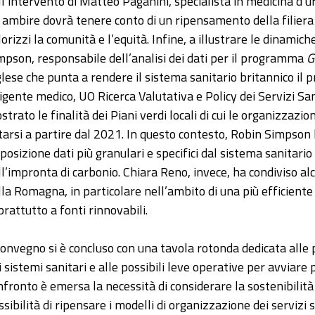
ll’intervento di Matteo Paganini, specialista in medicina d’u
i ambire dovrà tenere conto di un ripensamento della filier
lorizzi la comunità e l’equità. Infine, a illustrare le dinami
mpson, responsabile dell’analisi dei dati per il programma
G
glese che punta a rendere il sistema sanitario britannico il 
rigente medico, UO Ricerca Valutativa e Policy dei Servizi S
strato le finalità dei Piani verdi locali di cui le organizzazi
tarsi a partire dal 2021. In questo contesto, Robin Simpson 
sposizione dati più granulari e specifici dal sistema sanitario
ll’impronta di carbonio. Chiara Reno, invece, ha condiviso a
lla Romagna, in particolare nell’ambito di una più efficiente 
prattutto a fonti rinnovabili.
 convegno si è concluso con una tavola rotonda dedicata alle p
i sistemi sanitari e alle possibili leve operative per avviare
nfronto è emersa la necessità di considerare la sostenibilità
ssibilità di ripensare i modelli di organizzazione dei servizi 