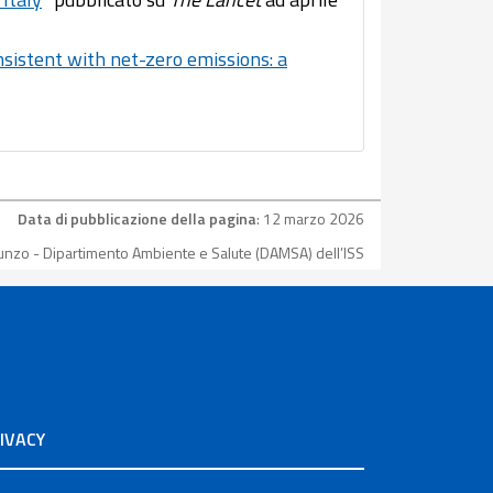
nsistent with net-zero emissions: a
Data di pubblicazione della pagina
: 12 marzo 2026
 Punzo - Dipartimento Ambiente e Salute (DAMSA) dell’ISS
IVACY