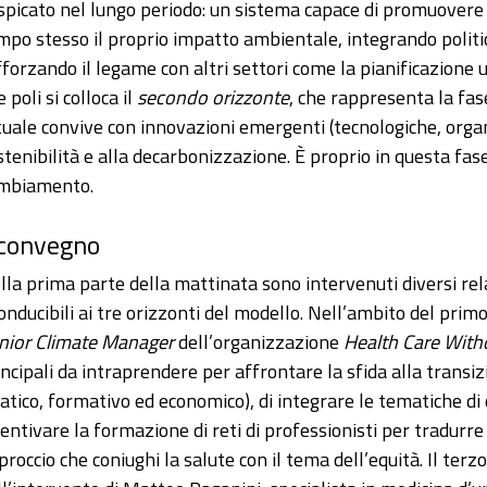
spicato nel lungo periodo: un sistema capace di promuovere 
mpo stesso il proprio impatto ambientale, integrando politich
fforzando il legame con altri settori come la pianificazione ur
 poli si colloca il
secondo orizzonte
, che rappresenta la fas
tuale convive con innovazioni emergenti (tecnologiche, organ
stenibilità e alla decarbonizzazione. È proprio in questa fase
mbiamento.
 convegno
lla prima parte della mattinata sono intervenuti diversi rel
conducibili ai tre orizzonti del modello. Nell’ambito del pri
nior Climate Manager
dell’organizzazione
Health Care Wit
incipali da intraprendere per affrontare la sfida alla transiz
ratico, formativo ed economico), di integrare le tematiche di c
centivare la formazione di reti di professionisti per tradurre 
proccio che coniughi la salute con il tema dell’equità. Il te