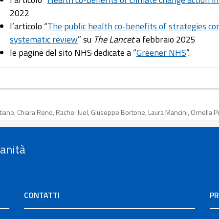
2022
l’articolo “
The public health co-benefits of strategies co
systematic review
” su
The Lancet
a febbraio 2025
le pagine del sito NHS dedicate a “
Greener NHS
”.
istiano, Chiara Reno, Rachel Juel, Giuseppe Bortone, Laura Mancini, Ornella
Sanità
CONTATTI
PR