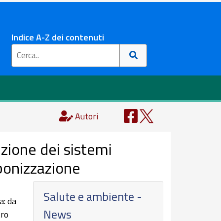
Indice A-Z dei contenuti
Autori
izione dei sistemi
rbonizzazione
Salute e ambiente -
a: da
News
tro