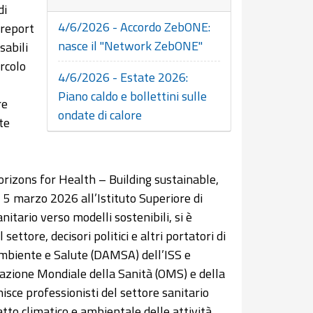
di
4/6/2026 - Accordo ZebONE:
 report
nasce il "Network ZebONE"
sabili
ircolo
4/6/2026 - Estate 2026:
Piano caldo e bollettini sulle
re
ondate di calore
te
rizons for Health – Building sustainable,
l 5 marzo 2026 all’Istituto Superiore di
nitario verso modelli sostenibili, si è
ettore, decisori politici e altri portatori di
Ambiente e Salute (DAMSA) dell’ISS e
azione Mondiale della Sanità (OMS) e della
isce professionisti del settore sanitario
atto climatico e ambientale delle attività