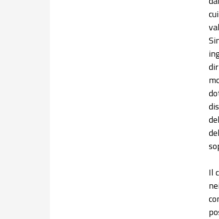
da
cu
va
Si
in
di
mo
do
di
de
de
so
Il
ne
co
po