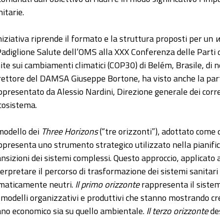
itarie.
iniziativa riprende il formato e la struttura proposti per un
w
 Padiglione Salute dell’OMS alla XXX Conferenza delle Parti
ite sui cambiamenti climatici (COP30) di Belém, Brasile, di 
rettore del DAMSA Giuseppe Bortone, ha visto anche la part
ppresentato da Alessio Nardini, Direzione generale dei corrett
ecosistema.
 modello dei
Three Horizons
(“tre orizzonti”), adottato come
ppresenta uno strumento strategico utilizzato nella pianific
ansizioni dei sistemi complessi. Questo approccio, applicato 
terpretare il percorso di trasformazione dei sistemi sanitari v
imaticamente neutri.
Il primo orizzonte
rappresenta il sistem
 modelli organizzativi e produttivi che stanno mostrando cresc
ano economico sia su quello ambientale.
Il terzo orizzonte
des