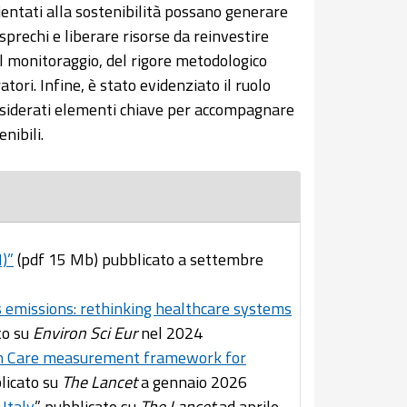
rientati alla sostenibilità possano generare
sprechi e liberare risorse da reinvestire
el monitoraggio, del rigore metodologico
tori. Infine, è stato evidenziato il ruolo
onsiderati elementi chiave per accompagnare
nibili.
)”
(pdf 15 Mb) pubblicato a settembre
 emissions: rethinking healthcare systems
to su
Environ Sci Eur
nel 2024
th Care measurement framework for
licato su
The Lancet
a gennaio 2026
 Italy
” pubblicato su
The Lancet
ad aprile