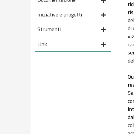
ri
ri
Iniziative e progetti
de
di 
Strumenti
vi
Link
ca
se
de
Qu
re
Sa
co
in
da
co
ac