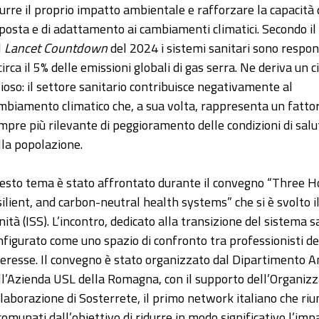
durre il proprio impatto ambientale e rafforzare la capacità 
sposta e di adattamento ai cambiamenti climatici. Secondo il
l
Lancet Countdown
del 2024 i sistemi sanitari sono respon
circa il 5% delle emissioni globali di gas serra. Ne deriva un c
zioso: il settore sanitario contribuisce negativamente al
mbiamento climatico che, a sua volta, rappresenta un fatto
mpre più rilevante di peggioramento delle condizioni di salu
lla popolazione.
esto tema è stato affrontato durante il convegno “Three Ho
silient, and carbon-neutral health systems” che si è svolto i
nità (ISS). L’incontro, dedicato alla transizione del sistema sa
nfigurato come uno spazio di confronto tra professionisti del s
teresse. Il convegno è stato organizzato dal Dipartimento 
ll’Azienda USL della Romagna, con il supporto dell’Organizz
llaborazione di Sosterrete, il primo network italiano che riun
comunati dall’obiettivo di ridurre in modo significativo l’imp