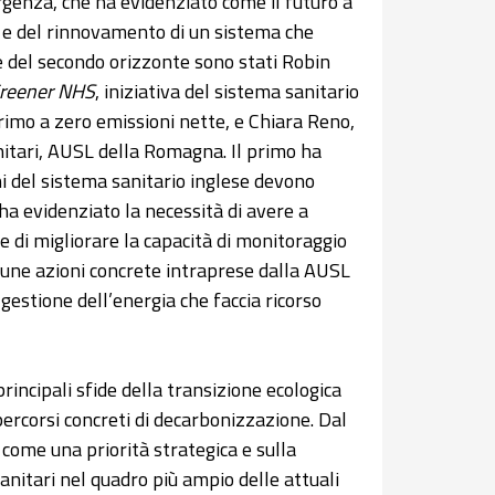
rgenza, che ha evidenziato come il futuro a
a e del rinnovamento di un sistema che
che del secondo orizzonte sono stati Robin
reener NHS
, iniziativa del sistema sanitario
primo a zero emissioni nette, e Chiara Reno,
anitari, AUSL della Romagna. Il primo ha
oni del sistema sanitario inglese devono
ha evidenziato la necessità di avere a
 e di migliorare la capacità di monitoraggio
lcune azioni concrete intraprese dalla AUSL
gestione dell’energia che faccia ricorso
rincipali sfide della transizione ecologica
 percorsi concreti di decarbonizzazione. Dal
 come una priorità strategica e sulla
sanitari nel quadro più ampio delle attuali