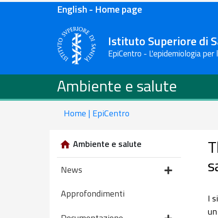
English - Home page
Istituto Superiore di 
EpiCentro - L'epidemiologia per 
Ambiente e salute
Home | EpiCentro
T
Ambiente e salute
s
News
Approfondimenti
I 
un
Documentazione