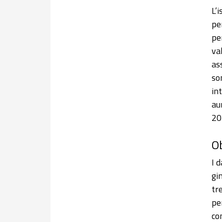
L’
pe
pe
va
as
so
in
au
20
Ob
I 
gi
tr
pe
co