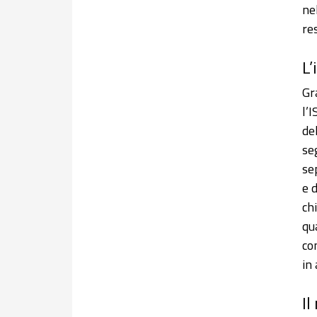
ne
re
L’
Gr
l’
de
se
se
e 
ch
qu
co
in
Il