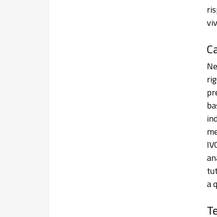
ri
viv
Ca
Nel
ri
pr
ba
in
me
IV
an
tu
a q
Te