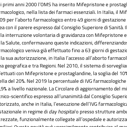
i primi anni 2000 l’OMS ha inserito Mifepristone e prostagla
rmacologico, nella lista dei farmaci essenziali. In Italia, il 
09 per l’aborto farmacologico entro 49 giorni di gestazione e
nea con il parere espresso dal Consiglio Superiore di Sanità. Il
lla interruzione volontaria di gravidanza con Mifepristone e 
lla Salute, confermavano queste indicazioni, differenziandosi
rmacologico veniva già effettuato fino a 63 giorni di gestazi
lla sua autorizzazione, in Italia l’accesso all’aborto farmaco
ea geografica e tra Regioni. Nel 2010, il sistema di sorvegli
fettuati con Mifepristone e prostaglandine, la soglia del 1
ella del 20%. Nel 2019 la percentuale di IVG farmacologiche 
,9% a livello nazionale. La Circolare di aggiornamento del mi
cnico-scientifico espresso all’unanimità dal Consiglio Superi
torizzato, anche in Italia, l’esecuzione dell’IVG farmacologi
stazionale in regime di
day hospital
o presso strutture amb
trezzate, funzionalmente collegate all’ospedale e autorizzat
miliari. Questa novità può verosimilmente contribuire al mag