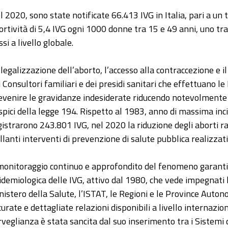
l 2020, sono state notificate 66.413 IVG in Italia, pari a un 
ortività di 5,4 IVG ogni 1000 donne tra 15 e 49 anni, uno tra 
si a livello globale.
 legalizzazione dell’aborto, l’accesso alla contraccezione e i
i Consultori familiari e dei presidi sanitari che effettuano 
evenire le gravidanze indesiderate riducendo notevolmente il
spici della legge 194. Rispetto al 1983, anno di massima inc
gistrarono 243.801 IVG, nel 2020 la riduzione degli aborti rag
illanti interventi di prevenzione di salute pubblica realizzati 
 monitoraggio continuo e approfondito del fenomeno garanti
idemiologica delle IVG, attivo dal 1980, che vede impegnati l’I
nistero della Salute, l’ISTAT, le Regioni e le Province Auto
curate e dettagliate relazioni disponibili a livello internazion
rveglianza è stata sancita dal suo inserimento tra i Sistemi 