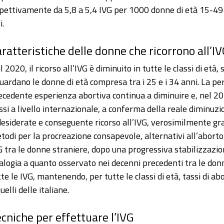
spettivamente da 5,8 a 5,4 IVG per 1000 donne di età 15-49 
i.
ratteristiche delle donne che ricorrono all’I
 2020, il ricorso all’IVG è diminuito in tutte le classi di età, 
guardano le donne di età compresa tra i 25 e i 34 anni. La p
ecedente esperienza abortiva continua a diminuire e, nel 2020,
ssi a livello internazionale, a conferma della reale diminuzi
desiderate e conseguente ricorso all’IVG, verosimilmente graz
todi per la procreazione consapevole, alternativi all’aborto,
G tra le donne straniere, dopo una progressiva stabilizzazion
alogia a quanto osservato nei decenni precedenti tra le donne
tte le IVG, mantenendo, per tutte le classi di età, tassi di abo
uelli delle italiane.
cniche per effettuare l’IVG