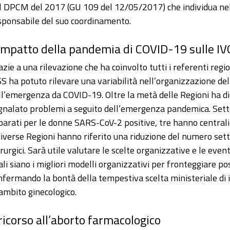
l DPCM del 2017 (GU 109 del 12/05/2017) che individua nell’
sponsabile del suo coordinamento.
impatto della pandemia di COVID-19 sulle IV
azie a una rilevazione che ha coinvolto tutti i referenti reg
ISS ha potuto rilevare una variabilità nell’organizzazione dell
ll’emergenza da COVID-19. Oltre la metà delle Regioni ha d
gnalato problemi a seguito dell’emergenza pandemica. Sett
parati per le donne SARS-CoV-2 positive, tre hanno centraliz
diverse Regioni hanno riferito una riduzione del numero sett
irurgici. Sarà utile valutare le scelte organizzative e le event
ali siano i migliori modelli organizzativi per fronteggiare pos
nfermando la bontà della tempestiva scelta ministeriale di inc
 ambito ginecologico.
 ricorso all’aborto farmacologico