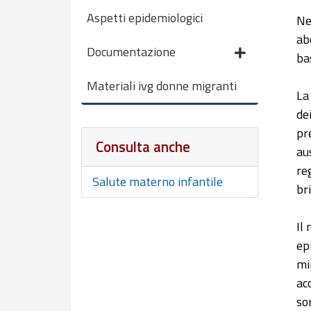
Aspetti epidemiologici
Ne
ab
Documentazione
bas
Materiali ivg donne migranti
La
de
pr
Consulta anche
au
re
Salute materno infantile
br
Il
ep
mi
ac
so