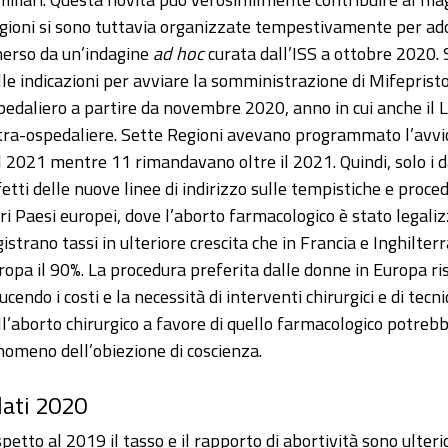
gioni si sono tuttavia organizzate tempestivamente per adot
erso da un’indagine
ad hoc
curata dall’ISS a ottobre 2020.
lle indicazioni per avviare la somministrazione di Mifepris
pedaliero a partire da novembre 2020, anno in cui anche il Laz
tra-ospedaliere. Sette Regioni avevano programmato l’avvio 
l 2021 mentre 11 rimandavano oltre il 2021. Quindi, solo i 
fetti delle nuove linee di indirizzo sulle tempistiche e proce
tri Paesi europei, dove l’aborto farmacologico è stato legaliz
gistrano tassi in ulteriore crescita che in Francia e Inghilte
ropa il 90%. La procedura preferita dalle donne in Europa ris
ucendo i costi e la necessità di interventi chirurgici e di tecn
ll’aborto chirurgico a favore di quello farmacologico potrebb
nomeno dell’obiezione di coscienza.
dati 2020
spetto al 2019 il tasso e il rapporto di abortività sono ulte