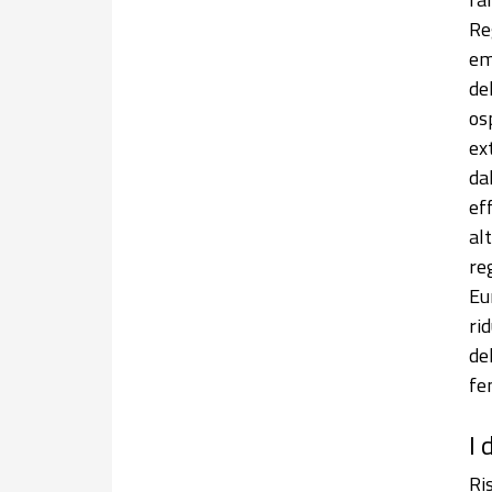
Re
em
de
os
ex
da
ef
al
re
Eu
rid
de
fe
I 
Ri