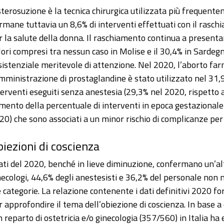
isterosuzione è la tecnica chirurgica utilizzata più frequente
rmane tuttavia un 8,6% di interventi effettuati con il rasch
r la salute della donna. Il raschiamento continua a presentar
lori compresi tra nessun caso in Molise e il 30,4% in Sardegn
sistenziale meritevole di attenzione. Nel 2020, l’aborto fa
mministrazione di prostaglandine è stato utilizzato nel 31
terventi eseguiti senza anestesia (29,3% nel 2020, rispetto 
mento della percentuale di interventi in epoca gestazionale
20) che sono associati a un minor rischio di complicanze per
iezioni di coscienza
dati del 2020, benché in lieve diminuzione, confermano un’alt
necologi, 44,6% degli anestesisti e 36,2% del personale non m
e categorie. La relazione contenente i dati definitivi 2020 fo
r approfondire il tema dell’obiezione di coscienza. In base a 
n reparto di ostetricia e/o ginecologia (357/560) in Italia ha 