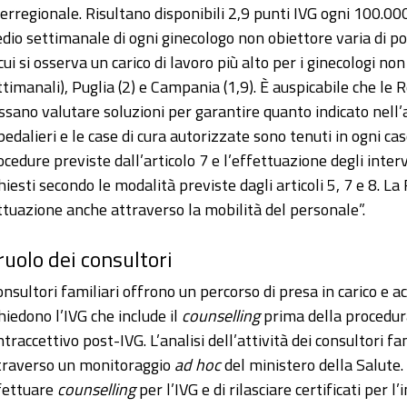
terregionale. Risultano disponibili 2,9 punti IVG ogni 100.000 
dio settimanale di ogni ginecologo non obiettore varia di poc
 cui si osserva un carico di lavoro più alto per i ginecologi n
ttimanali), Puglia (2) e Campania (1,9). È auspicabile che le 
ssano valutare soluzioni per garantire quanto indicato nell’a
pedalieri e le case di cura autorizzate sono tenuti in ogni c
ocedure previste dall’articolo 7 e l’effettuazione degli inter
chiesti secondo le modalità previste dagli articoli 5, 7 e 8. L
attuazione anche attraverso la mobilità del personale”.
 ruolo dei consultori
consultori familiari offrono un percorso di presa in carico
chiedono l’IVG che include il
counselling
prima della procedura,
ntraccettivo post-IVG. L’analisi dell’attività dei consultori f
traverso un monitoraggio
ad hoc
del ministero della Salute. 
fettuare
counselling
per l’IVG e di rilasciare certificati per