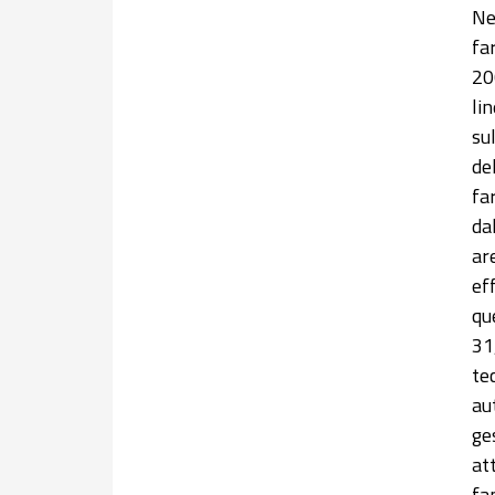
Ne
fa
20
li
su
de
fa
da
ar
ef
qu
31
te
au
ge
at
fa