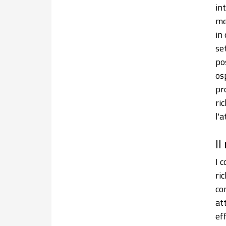
in
me
in
se
po
os
pr
ri
l'
Il
I 
ri
co
at
ef