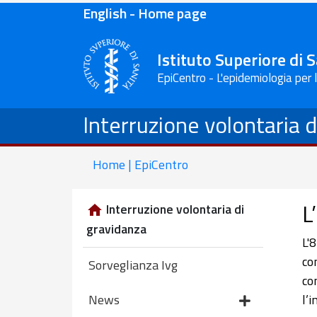
English - Home page
Istituto Superiore di 
EpiCentro - L'epidemiologia per 
Interruzione volontaria 
Home | EpiCentro
L
Interruzione volontaria di
gravidanza
L'
co
Sorveglianza Ivg
co
l’
News