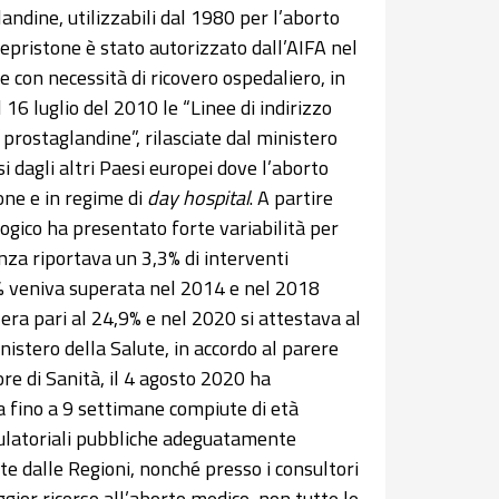
ndine, utilizzabili dal 1980 per l’aborto
Mifepristone è stato autorizzato dall’AIFA nel
 con necessità di ricovero ospedaliero, in
 16 luglio del 2010 le “Linee di indirizzo
prostaglandine”, rilasciate dal ministero
 dagli altri Paesi europei dove l’aborto
one e in regime di
day hospital
. A partire
logico ha presentato forte variabilità per
anza riportava un 3,3% di interventi
0% veniva superata nel 2014 e nel 2018
era pari al 24,9% e nel 2020 si attestava al
nistero della Salute, in accordo al parere
ore di Sanità, il 4 agosto 2020 ha
ca fino a 9 settimane compiute di età
ulatoriali pubbliche adeguatamente
e dalle Regioni, nonché presso i consultori
gior ricorso all’aborto medico, non tutte le