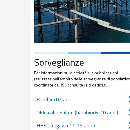
Sorveglianze
Per informazioni sulle attività e le pubblicazioni
realizzate nell’ambito delle sorveglianze di popolazio
coordinate dall’ISS consulta i siti dedicati:
Bambini 02 anni
OKkio alla Salute (bambini 6-10 anni)
HBSC (ragazzi 11-15 anni)