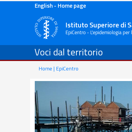
English - Home page
Istituto Superiore di 
EpiCentro - L'epidemiologia per 
Voci dal territorio
Home | EpiCentro