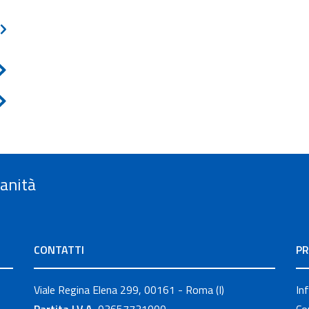
Sanità
CONTATTI
PR
Viale Regina Elena 299, 00161 - Roma (I)
In
Partita I.V.A.
03657731000
Co