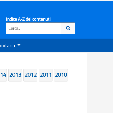
Indice A-Z dei contenuti
anitaria
14
2013
2012
2011
2010