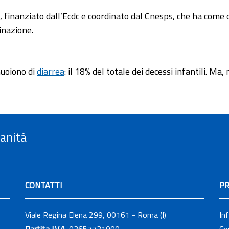
, finanziato dall’Ecdc e coordinato dal Cnesps, che ha come 
inazione.
muoiono di
diarrea
: il 18% del totale dei decessi infantili. M
Sanità
CONTATTI
PR
Viale Regina Elena 299, 00161 - Roma (I)
In