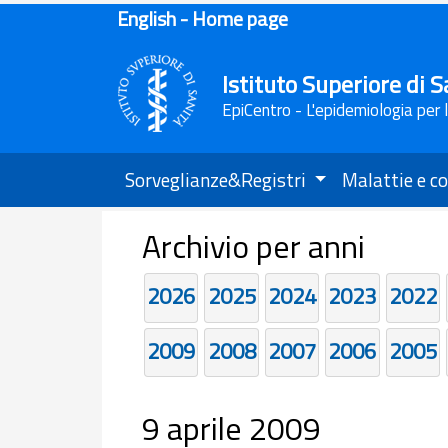
English - Home page
Istituto Superiore di S
EpiCentro - L'epidemiologia per 
Sorveglianze&Registri
Malattie e co
Archivio per anni
2026
2025
2024
2023
2022
2009
2008
2007
2006
2005
9 aprile 2009