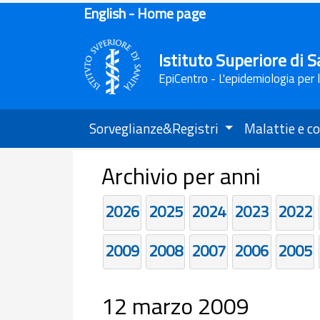
English - Home page
Istituto Superiore di S
EpiCentro - L'epidemiologia per 
Sorveglianze&Registri
Malattie e co
Archivio per anni
2026
2025
2024
2023
2022
2009
2008
2007
2006
2005
12 marzo 2009