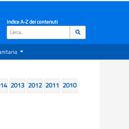
Indice A-Z dei contenuti
anitaria
14
2013
2012
2011
2010