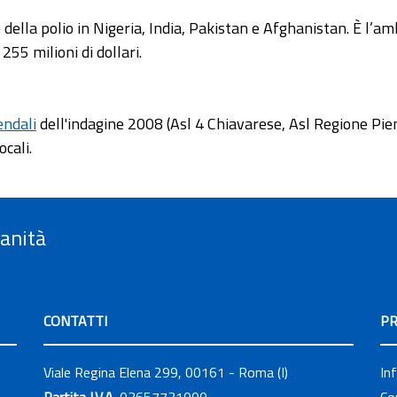
 della polio in Nigeria, India, Pakistan e Afghanistan. È l’a
255 milioni di dollari.
endali
dell'indagine 2008 (Asl 4 Chiavarese, Asl Regione Piem
ocali.
Sanità
CONTATTI
PR
Viale Regina Elena 299, 00161 - Roma (I)
In