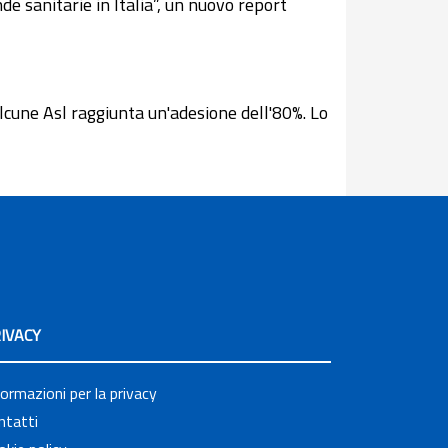
e sanitarie in Italia”, un nuovo report
alcune Asl raggiunta un'adesione dell'80%. Lo
IVACY
formazioni per la privacy
ntatti