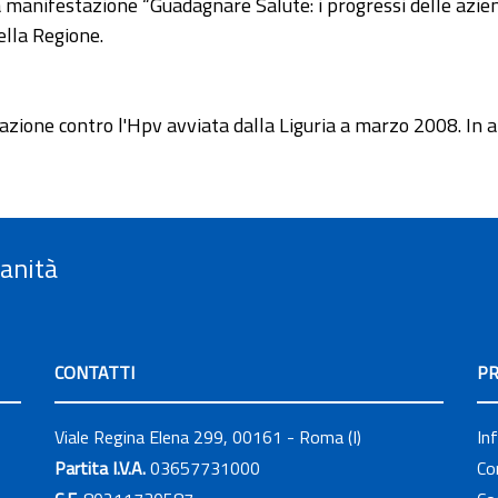
a manifestazione “Guadagnare Salute: i progressi delle aziend
della Regione.
nazione contro l'Hpv avviata dalla Liguria a marzo 2008. In 
Sanità
CONTATTI
PR
Viale Regina Elena 299, 00161 - Roma (I)
In
Partita I.V.A.
03657731000
Co