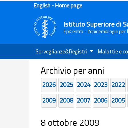
English - Home page
Istituto Superiore di S
EpiCentro - L'epidemiologia per 
Sorveglianze&Registri
Malattie e co
Archivio per anni
2026
2025
2024
2023
2022
2009
2008
2007
2006
2005
8 ottobre 2009