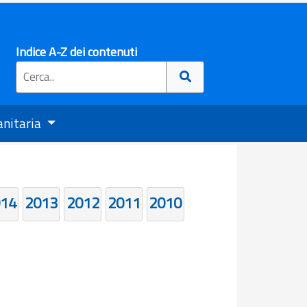
Indice A-Z dei contenuti
anitaria
14
2013
2012
2011
2010