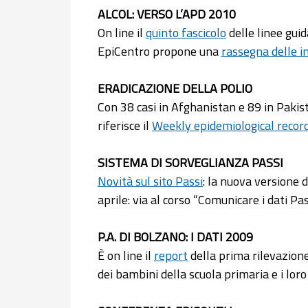
ALCOL: VERSO L’APD 2010
On line il
quinto fascicolo
delle linee guid
EpiCentro propone una
rassegna delle in
ERADICAZIONE DELLA POLIO
Con 38 casi in Afghanistan e 89 in Pakist
riferisce il
Weekly epidemiological recor
SISTEMA DI SORVEGLIANZA PASSI
Novità sul sito Passi
: la nuova versione 
aprile: via al corso “Comunicare i dati Pas
P.A. DI BOLZANO: I DATI 2009
È on line il
report
della prima rilevazione
dei bambini della scuola primaria e i loro s