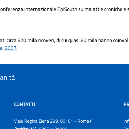
 conferenza internazionale EpiSouth su malattie croniche e 
i circa 820 mila ricoveri, di cui quasi 60 mila hanno coinvolto
 al 2007
.
Sanità
CONTATTI
PR
Viale Regina Elena 299, 00161 - Roma (I)
In