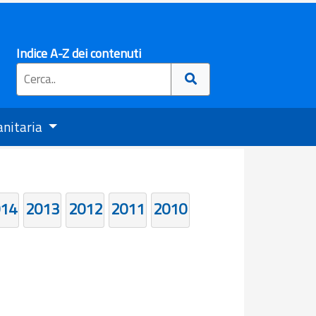
Indice A-Z dei contenuti
anitaria
14
2013
2012
2011
2010