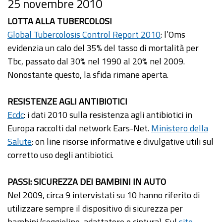
25 novembre 2010
LOTTA ALLA TUBERCOLOSI
Global Tubercolosis Control Report 2010
: l’Oms
evidenzia un calo del 35% del tasso di mortalità per
Tbc, passato dal 30% nel 1990 al 20% nel 2009.
Nonostante questo, la sfida rimane aperta.
RESISTENZE AGLI ANTIBIOTICI
Ecdc
: i dati 2010 sulla resistenza agli antibiotici in
Europa raccolti dal network Ears-Net.
Ministero della
Salute
: on line risorse informative e divulgative utili sul
corretto uso degli antibiotici.
PASSI: SICUREZZA DEI BAMBINI IN AUTO
Nel 2009, circa 9 intervistati su 10 hanno riferito di
utilizzare sempre il dispositivo di sicurezza per
bambini (seggiolino, adattatore o cintura). Sul
sito