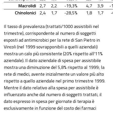
Macrolidi
2,7
2,2
-19,3%
4,7
3,9
-
Chinolonici
2,4
1,7
-28,5%
1,8
1,7
-
Il tasso di prevalenza (trattati/1000 assistibili nel
trimestre), corrispondente al numero di soggetti
esposti ad antimicrobici per la rete di San Pietro in
Vincoli (nel 1999 sovrapponibili a quelli aziendali)
mostra un calo più consistente (20% rispetto all'11%
aziendale). Il dato aziendale di spesa per assistibile
mostra una diminuzione del 5,8% rispetto al 1999; la
rete di medici, avente inizialmente un valore più alto
rispetto a quello aziendale nel primo trimestre 1999.
Mentre il dato relativo alla spesa per assistibile è
influenzato anche dal numero di soggetti trattati, il
dato espresso in spesa per giornate di terapia è
esclusivamente in funzione del costo dei farmaci