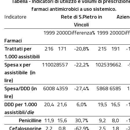
Tabella - Indicatori di utilizzo e volumi di prescrizion
farmaci antimicrobici a uso sistemico.
Indicatore
Rete di S.Pietro in
Azien
Vincoli
1999
2000
Differenza%
1999
2000
Dif
Farmaci
Trattati per
216
171
-20,8%
215
191
-
1.000 assistibili
Spesa x per
11002
8557
-22,2%
10253
9662
-
assistibile (in
lire)
Spesa/DDD (in
6008
4359
-27,4%
5868
6585
1
lire)
DDD per 1.000
20,4
21,6
6,0%
19,5
16,5
-
assistibli/
die
Penicilline
11,9
15,6
30,7%
9,2
8,0
-
Cefalosporine
2,2
0,8
-62,9%
2,5
1,8
-