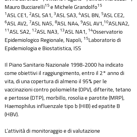
15
15
Mauro Bucciarelli
e Michele Grandolfo
1
2
3
4
5
ASL CE1,
ASL SA1,
ASL SA3,
ASL BN,
ASL CE2,
6
7
8
9
10
ASL AV2,
ASL NA5,
ASL NA4,
ASL AV1,
ASLNA2,
11
12
13
14
ASL SA2,
ASL NA3,
ASL NA1,
Osservatorio
15
Epidemiologico Regionale, Napoli,
Laboratorio di
Epidemiologia e Biostatistica, ISS
Il Piano Sanitario Nazionale 1998-2000 ha indicato
come obiettivi il raggiungimento, entro il 2° anno di
vita, di una copertura di almeno il 95% per le
vaccinazioni contro poliomielite (OPV), difterite, tetano
e pertosse (DTP), morbillo, rosolia e parotite (MRP),
Haemophilus influenzale tipo b (HIB) ed epatite B
(HBV).
L’attività di monitoraggio e di valutazione