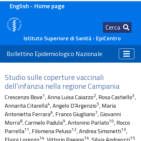
English - Home page
Cerca
Istituto Superiore di Sanità - EpiCentro
Bollettino Epidemiologico Nazionale
Studio sulle coperture vaccinali
dell’infanzia nella regione Campania
1
2
3
Crescenzo Bove
, Anna Luisa Caiazzo
, Rosa Castiello
,
4
5
Annarita Citarella
, Angelo D’Argenzio
, Maria
6
7
Antonietta Ferrara
, Franco Giugliano
, Giovanni
8
9
10
Morra
, Carmelo Padula
, Antonino Parlato
, Rocco
11
12
13
Parrella
, Filomena Peluso
, Andrea Simonetti
,
14
14
15
Elvira Lorenzo
, Vittorio Pagano
, Silvia Andreozzi
,