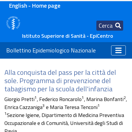
English - Home page
Cerca
Istituto Superiore di Sanità - EpiCentro
Bollettino Epidemiologico Nazionale
Alla conquista del pass per la città del
sole. Programma di prevenzione del
tabagismo per la scuola dell'infanzia
1
1
2
Giorgio Pretti
, Federico Roncarolo
, Marina Bonfanti
,
3
1
Enrica Cazzaniga
e Maria Teresa Tenconi
1
Sezione Igiene, Dipartimento di Medicina Preventiva
Occupazionale e di Comunità, Università degli Studi di
Pavia