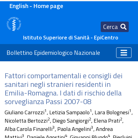
English - Home page
Cerca
Istituto Superiore di Sanità - EpiCentro
Bollettino Epidemiologico Nazionale
Fattori comportamentali e consigli dei
sanitari negli stranieri residenti in
Emilia-Romagna. I dati di rischio della
sorveglianza Passi 2007-08
1
1
1
Giuliano Carrozzi
, Letizia Sampaolo
, Lara Bolognesi
,
2
2
2
Nicoletta Bertozzi
, Diego Sangiorgi
, Elena Prati
,
3
3
Alba Carola Finarelli
, Paola Angelini
, Andrea
3
4
4
Mattivi
, Daniele Agostini
, Giovanni Blundo
, Pierluigi