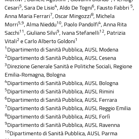
5
4
6
5
Cesari
, Sara De Lisio
, Aldo De Togni
, Fausto Fabbri
,
7
8
Anna Maria Ferrari
, Oscar Mingozzi
, Michela
5,9
10
4
Morri
, Alma Nieddu
, Paolo Pandolfi
, Anna Rita
11
9
12
Sacchi
, Giuliano Silvi
, Ivana Stefanelli
, Patrizia
2
1
Vitali
e Carlo Alberto Goldoni
1
Dipartimento di Sanità Pubblica, AUSL Modena
2
Dipartimento di Sanità Pubblica, AUSL Cesena
3
Direzione Generale Sanità e Politiche Sociali, Regione
Emilia-Romagna, Bologna
4
Dipartimento di Sanità Pubblica, AUSL Bologna
5
Dipartimento di Sanità Pubblica, AUSL Rimini
6
Dipartimento di Sanità Pubblica, AUSL Ferrara
7
Dipartimento di Sanità Pubblica, AUSL Reggio Emilia
8
Dipartimento di Sanità Pubblica, AUSL Forlì
9
Dipartimento di Sanità Pubblica, AUSL Ravenna
10
Dipartimento di Sanità Pubblica, AUSL Parma