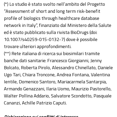
(*) Lo studio è stato svolto nell’ambito del Progetto
“Assessment of short and long term risk-benefit
profile of biologics through healthcare database
network in Italy”, finanziato dal Ministero della Salute
ed è stato pubblicato sulla rivista BioDrugs (doi:
10.1007/s40259-015-0132-7) dove è possibile
trovare ulteriori approfondimenti.
(**) Rete italiana di ricerca sui biosimilari tramite
banche dati sanitarie: Francesco Giorgianni, Jenny
Bolcato, Roberta Pirolo, Alessandro Chinellato, Daniele
Ugo Tari, Chiara Troncone, Andrea Fontana, Valentina
Ientile, Domenico Santoro, Mariacarmela Santarpia,
Armando Genazzani, Ilaria Uomo, Maurizio Pastorello,
Walter Pollina Addario, Salvatore Scondotto, Pasquale
Cananzi, Achille Patrizio Caputi.
Dichiarazione sui conflitti di interesse