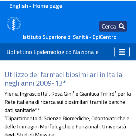
English - Home page
Cerca
Istituto Superiore di Sanità - EpiCentro
Bollettino Epidemiologico Nazionale
Utilizzo dei farmaci biosimilari in Italia
negli anni 2009-13*
Ylenia Ingrasciotta¹, Rosa Gini² e Gianluca Trifirò² per la
Rete italiana di ricerca sui biosimilari tramite banche
dati sanitarie**
¹Dipartimento di Scienze Biomediche, Odontoiatriche e
delle Immagini Morfologiche e Funzionali, Università
degli Studi di Messina;