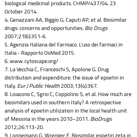
biological medicinal products. CHMP/437/04. 23
October 2014.
4. Genazzani AA, Biggio G, Caputi AP, et al. Biosimilar
drugs: concerns and opportunities.
Bio Drugs
2007;21(6):351-6.
5. Agenzia Italiana del Farmaco. L’uso dei farmaci in
Italia - Rapporto OsMed 2015.
6. www. cytoscape.org/
7. La Vecchia C, Franceschi S, Apolone G. Drug
distribution and expenditure: the issue of epoetin in
Italy.
Eur J Public Health
2003;13(4):367.
8. Loiacono C, Sgroi C, Coppolino S, et al. How much are
biosimilars used in southern Italy? A retrospective
analysis of epoetin utilization in the local health unit
of Messina in the years 2010–2011.
BioDrugs
2012;26:113-20.
9. Lonnemann G, Wrenger E. Biosimilar epoetin zeta in