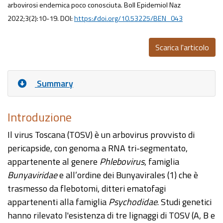
arbovirosi endemica poco conosciuta. Boll Epidemiol Naz
2022;3(2):10-19. DOI:
https://doi.org/10.53225/BEN_043
Scarica l'articolo
Summary
Introduzione
Il virus Toscana (TOSV) è un arbovirus provvisto di
pericapside, con genoma a RNA tri-segmentato,
appartenente al genere
Phlebovirus
, famiglia
Bunyaviridae
e all’ordine dei Bunyavirales (1) che è
trasmesso da flebotomi, ditteri ematofagi
appartenenti alla famiglia
Psychodidae
. Studi genetici
hanno rilevato l'esistenza di tre lignaggi di TOSV (A, B e