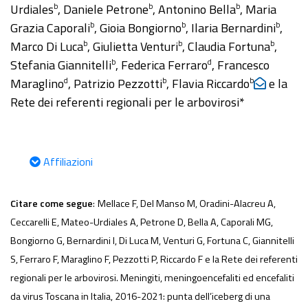
Urdiales
, Daniele Petrone
, Antonino Bella
, Maria
b
b
b
Grazia Caporali
, Gioia Bongiorno
, Ilaria Bernardini
,
b
b
b
Marco Di Luca
, Giulietta Venturi
, Claudia Fortuna
,
b
b
b
Stefania Giannitelli
, Federica Ferraro
, Francesco
b
d
Maraglino
, Patrizio Pezzotti
, Flavia Riccardo
e la
d
b
b
Rete dei referenti regionali per le arbovirosi*
Affiliazioni
Citare come segue
:
Mellace F, Del Manso M, Oradini-Alacreu A,
Ceccarelli E, Mateo-Urdiales A, Petrone D, Bella A, Caporali MG,
Bongiorno G, Bernardini I, Di Luca M, Venturi G, Fortuna C, Giannitelli
S, Ferraro F, Maraglino F, Pezzotti P, Riccardo F e la Rete dei referenti
regionali per le arbovirosi. Meningiti, meningoencefaliti ed encefaliti
da virus Toscana in Italia, 2016-2021: punta dell’iceberg di una