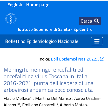
English - Home page
Cerca
Istituto Superiore di Sanità - EpiCentro
Bollettino Epidemiologico Nazionale
Indice:
Boll Epidemiol Naz 2022;3(2)
Meningiti, meningo-encefaliti ed
encefaliti da virus Toscana in Italia,
2016-2021: punta dell’iceberg di una
arbovirosi endemica poco conosciuta
Flavio Mellace
, Martina Del Manso
, Aurea Oradini-
a,b
b
Alacreu
, Emiliano Ceccarelli
, Alberto Mateo-
b,c
b