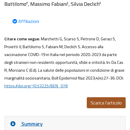
Battilomo
, Massimo Fabiani
, Silvia Declich
e
c
a
Affiliazioni
Citare come segue
: Marchetti G, Scarso S, Petrone D, Geraci S,
Proietti V, Battilomo S, Fabiani M, Declich S. Accesso alla
vaccinazione COVID-19 in Italia nel periodo 2020-2023 da parte
degli stranieri non residenti: opportunità, sfide e criticità. In: Da Cas
R, Morciano C (Ed). La salute delle popolazioni in condizione di grave
marginalità sociosanitaria. Boll Epidemiol Naz 2023;4(4):27-36. DOI:
https://doi.org/10.53225/BEN_078
Scarica l'articolo
Summary