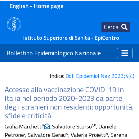
English - Home page
Cerca
Istituto Superiore di Sanità - EpiCentro
Bollettino Epidemiologico Nazionale
Indice:
Boll Epidemiol Naz 2023;4(4)
Accesso alla vaccinazione COVID-19 in
Italia nel periodo 2020-2023 da parte
degli stranieri non residenti: opportunità,
sfide e criticità
Giulia Marchetti
, Salvatore Scarso
, Daniele
a
a,b
Petrone
, Salvatore Geraci
, Valeria Proietti
, Serena
c
d
e