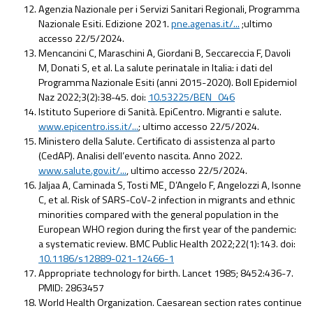
Agenzia Nazionale per i Servizi Sanitari Regionali, Programma
Nazionale Esiti. Edizione 2021.
pne.agenas.it/...
;ultimo
accesso 22/5/2024.
Mencancini C, Maraschini A, Giordani B, Seccareccia F, Davoli
M, Donati S, et al. La salute perinatale in Italia: i dati del
Programma Nazionale Esiti (anni 2015-2020). Boll Epidemiol
Naz 2022;3(2):38-45. doi:
10.53225/BEN_046
Istituto Superiore di Sanità. EpiCentro. Migranti e salute.
www.epicentro.iss.it/...
; ultimo accesso 22/5/2024.
Ministero della Salute. Certificato di assistenza al parto
(CedAP). Analisi dell’evento nascita. Anno 2022.
www.salute.gov.it/...
, ultimo accesso 22/5/2024.
Jaljaa A, Caminada S, Tosti ME¸ D’Angelo F, Angelozzi A, Isonne
C, et al. Risk of SARS-CoV-2 infection in migrants and ethnic
minorities compared with the general population in the
European WHO region during the first year of the pandemic:
a systematic review. BMC Public Health 2022;22(1):143. doi:
10.1186/s12889-021-12466-1
Appropriate technology for birth. Lancet 1985; 8452:436-7.
PMID: 2863457
World Health Organization. Caesarean section rates continue