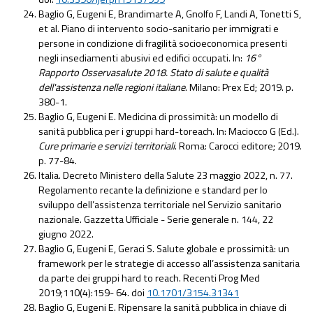
Baglio G, Eugeni E, Brandimarte A, Gnolfo F, Landi A, Tonetti S,
et al. Piano di intervento socio-sanitario per immigrati e
persone in condizione di fragilità socioeconomica presenti
negli insediamenti abusivi ed edifici occupati. In:
16°
Rapporto Osservasalute 2018. Stato di salute e qualità
dell'assistenza nelle regioni italiane
. Milano: Prex Ed; 2019. p.
380-1.
Baglio G, Eugeni E. Medicina di prossimità: un modello di
sanità pubblica per i gruppi hard-toreach. In: Maciocco G (Ed.).
Cure primarie e servizi territoriali
. Roma: Carocci editore; 2019.
p. 77-84.
Italia. Decreto Ministero della Salute 23 maggio 2022, n. 77.
Regolamento recante la definizione e standard per lo
sviluppo dell’assistenza territoriale nel Servizio sanitario
nazionale. Gazzetta Ufficiale - Serie generale n. 144, 22
giugno 2022.
Baglio G, Eugeni E, Geraci S. Salute globale e prossimità: un
framework per le strategie di accesso all’assistenza sanitaria
da parte dei gruppi hard to reach. Recenti Prog Med
2019;110(4):159- 64. doi
10.1701/3154.31341
Baglio G, Eugeni E. Ripensare la sanità pubblica in chiave di