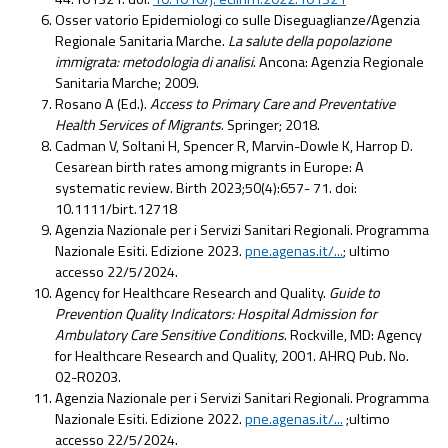
Osser vatorio Epidemiologi co sulle Diseguaglianze/Agenzia
Regionale Sanitaria Marche.
La salute della popolazione
immigrata: metodologia di analisi
. Ancona: Agenzia Regionale
Sanitaria Marche; 2009.
Rosano A (Ed.).
Access to Primary Care and Preventative
Health Services of Migrants
. Springer; 2018.
Cadman V, Soltani H, Spencer R, Marvin-Dowle K, Harrop D.
Cesarean birth rates among migrants in Europe: A
systematic review. Birth 2023;50(4):657- 71. doi:
10.1111/birt.12718
Agenzia Nazionale per i Servizi Sanitari Regionali. Programma
Nazionale Esiti. Edizione 2023.
pne.agenas.it/...
; ultimo
accesso 22/5/2024.
Agency for Healthcare Research and Quality.
Guide to
Prevention Quality Indicators: Hospital Admission for
Ambulatory Care Sensitive Conditions
. Rockville, MD: Agency
for Healthcare Research and Quality, 2001. AHRQ Pub. No.
02-R0203.
Agenzia Nazionale per i Servizi Sanitari Regionali. Programma
Nazionale Esiti. Edizione 2022.
pne.agenas.it/...
;ultimo
accesso 22/5/2024.