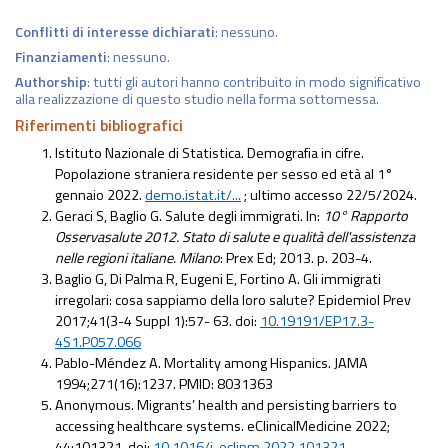
Conflitti di interesse dichiarati
: nessuno.
Finanziamenti
: nessuno.
Authorship
: tutti gli autori hanno contribuito in modo significativo
alla realizzazione di questo studio nella forma sottomessa.
Riferimenti bibliografici
Istituto Nazionale di Statistica. Demografia in cifre.
Popolazione straniera residente per sesso ed età al 1°
gennaio 2022.
demo.istat.it/...
; ultimo accesso 22/5/2024.
Geraci S, Baglio G. Salute degli immigrati. In:
10° Rapporto
Osservasalute 2012. Stato di salute e qualità dell'assistenza
nelle regioni italiane. Milano
: Prex Ed; 2013. p. 203-4.
Baglio G, Di Palma R, Eugeni E, Fortino A. Gli immigrati
irregolari: cosa sappiamo della loro salute? Epidemiol Prev
2017;41(3-4 Suppl 1):57- 63. doi:
10.19191/EP17.3-
4S1.P057.066
Pablo-Méndez A. Mortality among Hispanics. JAMA
1994;271(16):1237. PMID: 8031363
Anonymous. Migrants’ health and persisting barriers to
accessing healthcare systems. eClinicalMedicine 2022;
44:101321. doi:
10.1016/j. eclinm.2022.101321