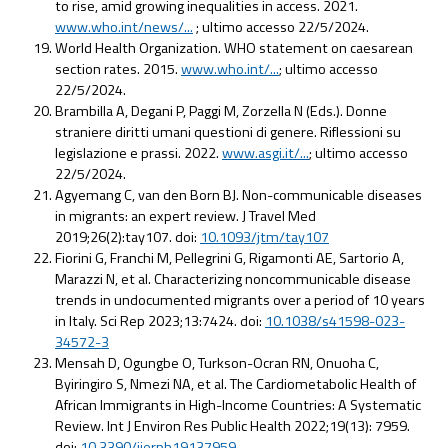
to rise, amid growing inequalities in access. 2021.
www.who.int/news/...
; ultimo accesso 22/5/2024.
World Health Organization. WHO statement on caesarean
section rates. 2015.
www.who.int/...
; ultimo accesso
22/5/2024.
Brambilla A, Degani P, Paggi M, Zorzella N (Eds.). Donne
straniere diritti umani questioni di genere. Riflessioni su
legislazione e prassi. 2022.
www.asgi.it/...
; ultimo accesso
22/5/2024.
Agyemang C, van den Born BJ. Non-communicable diseases
in migrants: an expert review. J Travel Med
2019;26(2):tay107. doi:
10.1093/jtm/tay107
Fiorini G, Franchi M, Pellegrini G, Rigamonti AE, Sartorio A,
Marazzi N, et al. Characterizing noncommunicable disease
trends in undocumented migrants over a period of 10 years
in Italy. Sci Rep 2023;13:7424. doi:
10.1038/s41598-023-
34572-3
Mensah D, Ogungbe O, Turkson-Ocran RN, Onuoha C,
Byiringiro S, Nmezi NA, et al. The Cardiometabolic Health of
African Immigrants in High-Income Countries: A Systematic
Review. Int J Environ Res Public Health 2022;19(13): 7959.
doi:
10.3390/ijerph19137959