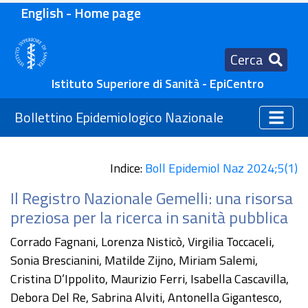
English - Home page
Cerca
Istituto Superiore di Sanità - EpiCentro
Bollettino Epidemiologico Nazionale
Indice:
Boll Epidemiol Naz 2024;5(1)
Il Registro Nazionale Gemelli: una risorsa
preziosa per la ricerca in sanità pubblica
Corrado Fagnani, Lorenza Nisticò, Virgilia Toccaceli,
Sonia Brescianini, Matilde Zijno, Miriam Salemi,
Cristina D’Ippolito, Maurizio Ferri, Isabella Cascavilla,
Debora Del Re, Sabrina Alviti, Antonella Gigantesco,