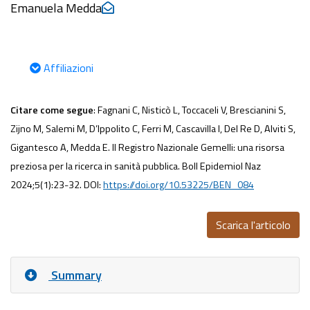
Emanuela Medda
Affiliazioni
Citare come segue
: Fagnani C, Nisticò L, Toccaceli V, Brescianini S,
Zijno M, Salemi M, D’Ippolito C, Ferri M, Cascavilla I, Del Re D, Alviti S,
Gigantesco A, Medda E. II Registro Nazionale Gemelli: una risorsa
preziosa per la ricerca in sanità pubblica. Boll Epidemiol Naz
2024;5(1):23-32. DOI:
https://doi.org/10.53225/BEN_084
Scarica l'articolo
Summary