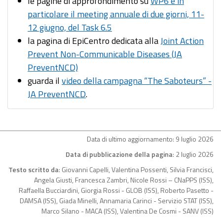
le pagine di approfondimento su
WP6 e in
particolare il meeting annuale di due giorni, 11-
12 giugno, del Task 6.5
la pagina di EpiCentro dedicata alla
Joint Action
Prevent Non-Communicable Diseases (JA
PreventNCD)
guarda il
video della campagna “The Saboteurs” -
JA PreventNCD
.
Data di ultimo aggiornamento: 9 luglio 2026
Data di pubblicazione della pagina
: 2 luglio 2026
Testo scritto da
: Giovanni Capelli, Valentina Possenti, Silvia Francisci,
Angela Giusti, Francesca Zambri, Nicole Rossi – CNaPPS (ISS),
Raffaella Bucciardini, Giorgia Rossi - GLOB (ISS), Roberto Pasetto -
DAMSA (ISS), Giada Minelli, Annamaria Carinci - Servizio STAT (ISS),
Marco Silano - MACA (ISS), Valentina De Cosmi - SANV (ISS)