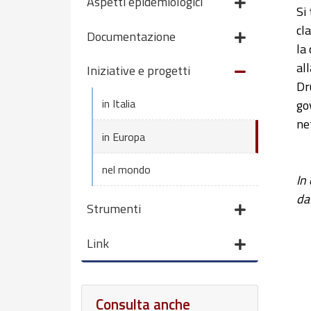
Aspetti epidemiologici
Si
cl
Documentazione
la
al
Iniziative e progetti
Dr
in Italia
go
ne
in Europa
nel mondo
In
da
Strumenti
Link
Consulta anche