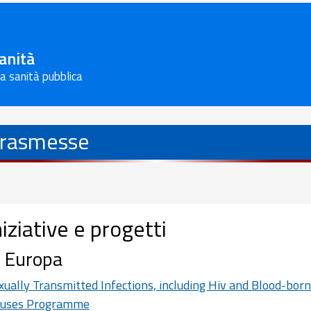
Sanità
la sanità pubblica
trasmesse
niziative e progetti
n Europa
xually Transmitted Infections, including Hiv and Blood-bor
ruses Programme