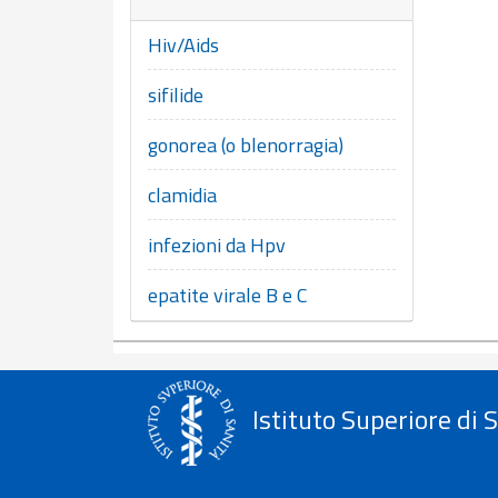
Hiv/Aids
sifilide
gonorea (o blenorragia)
clamidia
infezioni da Hpv
epatite virale B e C
Istituto Superiore di 