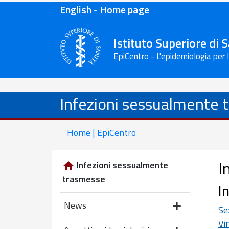
English - Home page
Istituto Superiore di 
EpiCentro - L'epidemiologia per 
Infezioni sessualmente 
Home | EpiCentro
I
Infezioni sessualmente
trasmesse
I
News
Se
Vi