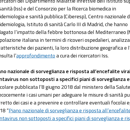
cercatori del Dipartimento Malattie infettive dell’Istituto su
 sanità (Iss) e del Consorzio per la Ricerca biomedica in
idemiologia e sanità pubblica (Ciberesp), Centro nazionale d
idemiologia, Istituto di sanità Carlo III di Madrid, che hanno
dagato l’impatto della febbre bottonosa del Mediterraneo 
polazione italiana in termini di ricoveri ospedalieri, analiz
ratteristiche dei pazienti, la loro distribuzione geografica 
sulta l’
approfondimento
a cura dei ricercatori Iss.
ano nazionale di sorveglianza e risposta all’encefalite vira
ntavirus non sottoposti a specifici piani di sorveglianza e
rcolare pubblicata l’8 giugno 2018 dal ministero della Salute
ecocemente i casi umani per adeguare le misure di sanità pu
rretto dei casi e a prevenire e controllare eventuali focolai e
18 “
Piano nazionale di sorveglianza e risposta all’encefalite
ntavirus non sottoposti a specifici piani di sorveglianza e ri