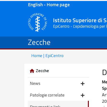
English - Home page
Istituto Superiore di 
EpiCentro - L'epidemiologia per 
Zecche
Home | EpiCentro
D
Zecche
Me
News
Sp
Ar
Patologie correlate
20
Documenti e link