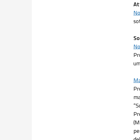
At
No
so
So
No
Pr
um
Ma
Pr
ma
“S
Pr
(M
pe
de