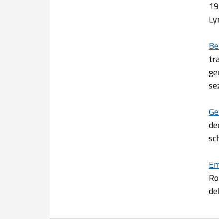
19
Ly
Be
tr
ge
se
Ge
de
sc
Em
Ro
de