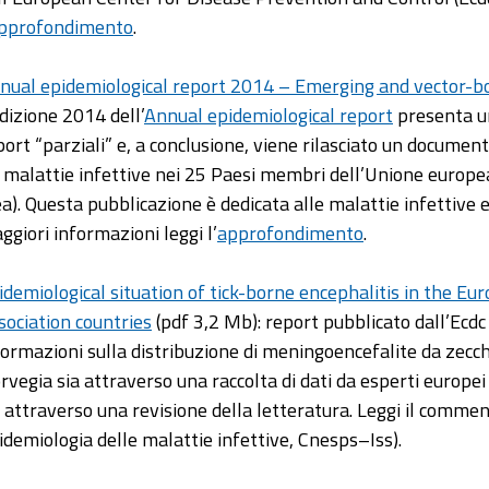
pprofondimento
.
nual epidemiological report 2014 – Emerging and vector-b
edizione 2014 dell’
Annual epidemiological report
presenta un
port “parziali” e, a conclusione, viene rilasciato un documento
 malattie infettive nei 25 Paesi membri dell’Unione europe
ea). Questa pubblicazione è dedicata alle malattie infettive
ggiori informazioni leggi l’
approfondimento
.
idemiological situation of tick-borne encephalitis in the 
sociation countries
(pdf 3,2 Mb): report pubblicato dall’Ecd
formazioni sulla distribuzione di meningoencefalite da zecch
rvegia sia attraverso una raccolta di dati da esperti europe
a attraverso una revisione della letteratura. Leggi il comme
idemiologia delle malattie infettive, Cnesps–Iss).