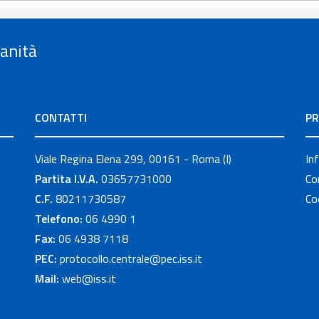
Sanità
CONTATTI
PR
Viale Regina Elena 299, 00161 - Roma (I)
In
Partita I.V.A.
03657731000
Co
C.F.
80211730587
Co
Telefono:
06 4990 1
Fax:
06 4938 7118
PEC:
protocollo.centrale@pec.iss.it
Mail:
web@iss.it