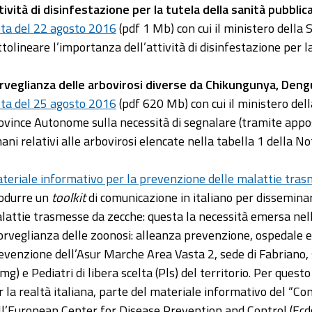
tività di disinfestazione per la tutela della sanità pubblic
ta del 22 agosto 2016
(pdf 1 Mb) con cui il ministero della S
ttolineare l’importanza dell’attività di disinfestazione per la
rveglianza delle arbovirosi diverse da Chikungunya, Dengu
ta del 25 agosto 2016
(pdf 620 Mb) con cui il ministero dell
ovince Autonome sulla necessità di segnalare (tramite apposit
ani relativi alle arbovirosi elencate nella tabella 1 della No
teriale informativo per la prevenzione delle malattie tra
odurre un
toolkit
di comunicazione in italiano per disseminar
lattie trasmesse da zecche: questa la necessità emersa ne
orveglianza delle zoonosi: alleanza prevenzione, ospedale e 
evenzione dell’Asur Marche Area Vasta 2, sede di Fabriano, s
mg) e Pediatri di libera scelta (Pls) del territorio. Per quest
r la realtà italiana, parte del materiale informativo del “C
ll’European Center for Disease Prevention and Control (Ecdc