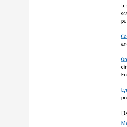
to
sc
pu
Cd
an
Om
di
En
Ly
pr
Da
Ma