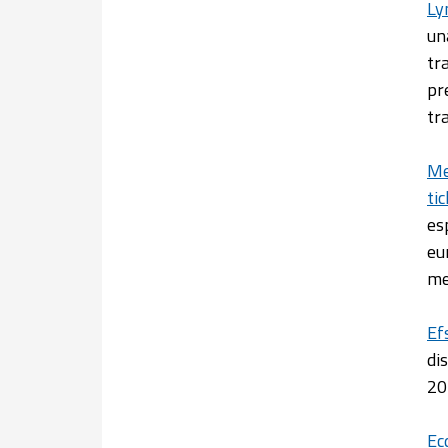
Ly
u
tr
pr
tr
Me
ti
es
eu
me
Ef
di
20
Ec