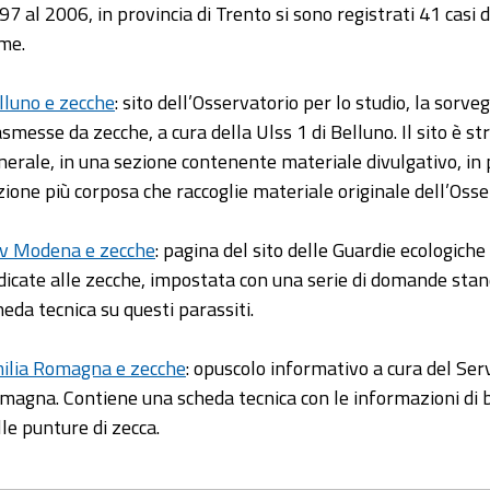
97 al 2006, in provincia di Trento si sono registrati 41 casi 
me.
lluno e zecche
: sito dell’Osservatorio per lo studio, la sorv
asmesse da zecche, a cura della Ulss 1 di Belluno. Il sito è s
nerale, in una sezione contenente materiale divulgativo, in p
zione più corposa che raccoglie materiale originale dell’Osse
v Modena e zecche
: pagina del sito delle Guardie ecologich
dicate alle zecche, impostata con una serie di domande stan
heda tecnica su questi parassiti.
ilia Romagna e zecche
: opuscolo informativo a cura del Ser
magna. Contiene una scheda tecnica con le informazioni di 
lle punture di zecca.