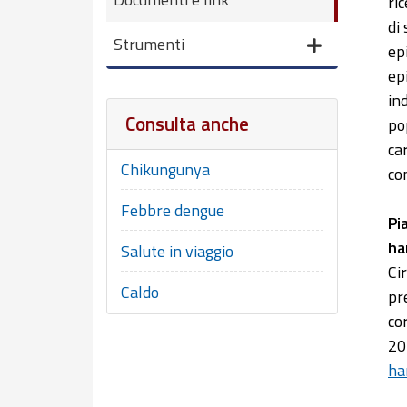
ri
di
Strumenti
ep
ep
in
Consulta anche
po
ca
Chikungunya
con
Febbre dengue
Pi
ha
Salute in viaggio
Ci
Caldo
pr
co
20
ha