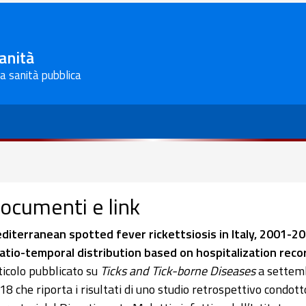
Sanità
la sanità pubblica
ocumenti e link
diterranean spotted fever rickettsiosis in Italy, 2001-20
atio-temporal distribution based on hospitalization reco
ticolo pubblicato su
Ticks and Tick-borne Diseases
a settem
18 che riporta i risultati di uno studio retrospettivo condott