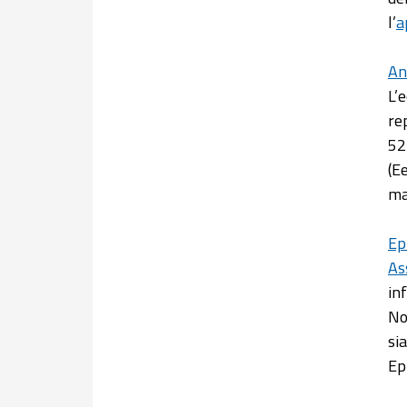
l’
a
An
L’
re
52
(E
ma
Ep
As
in
No
si
Ep