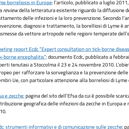
me borreliosis in Europe
: l’articolo, pubblicato a luglio 20
na
review
della letteratura esistente riguardo la diffusione de
attamento delle infezioni e la loro prevenzione. Secondo l’a
evenzione, diagnosi e trattamento, la borelliosi di Lyme è an
asmesse da vettore artropode nelle regioni temperate dell’
eting report Ecdc “Expert consultation on tick-borne disea
ck-borne encephalitis”
: documento Ecdc, pubblicato a febbrai
perti tenutasi a Stoccolma il 23 e 24 novembre 2010. L’obiett
ropeo per rafforzare la sorveglianza e la prevenzione delle
mbri Ue, con particolare attenzione alla borreliosi di Lyme
sa e zecche:
pagina del sito dell’Efsa da cui è possibile scaric
stribuzione geografica delle infezioni da zecche in Europa e 
10.
dc: strumenti informativi e di comunicazione sulle zecche
: p