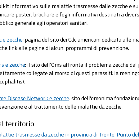
olkit informativo sulle malattie trasmesse dalle zecche e sul
aricare poster, brochure e fogli informativi destinati a diversi
bblico generale agli operatori sanitari.
c e zecche
: pagina del sito dei Cdc americani dedicata alle 
che link alle pagine di alcuni programmi di prevenzione.
s e zecche
: il sito dell’Oms affronta il problema zecche dal 
rettamente collegate al morso di questi parassiti: la mening
cephalitis).
me Disease Network e zecche
: sito dell'omonima fondazione
evenzione e al trattamento delle malattie da zecche.
l territorio
lattie trasmesse da zecche in provincia di Trento. Punto de