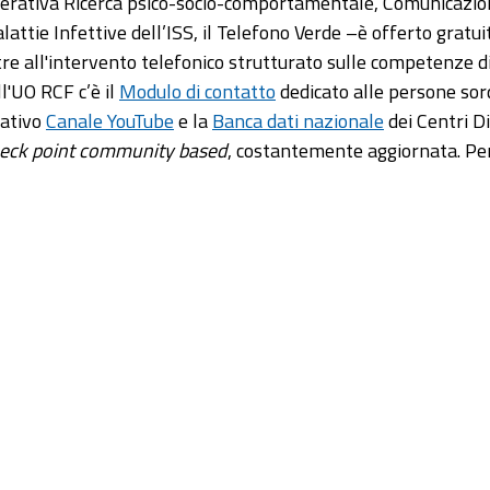
erativa Ricerca psico-socio-comportamentale, Comunicazio
lattie Infettive dell’ISS, il Telefono Verde –è offerto grat
tre all'intervento telefonico strutturato sulle competenze di 
ll'UO RCF c’è il
Modulo di contatto
dedicato alle persone sord
lativo
Canale YouTube
e la
Banca dati nazionale
dei Centri Di
eck point community based
, costantemente aggiornata. Per