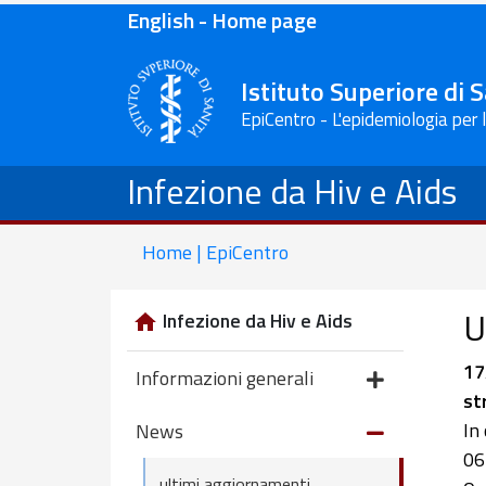
English - Home page
Istituto Superiore di 
EpiCentro - L'epidemiologia per 
Infezione da Hiv e Aids
Home | EpiCentro
U
Infezione da Hiv e Aids
17
Informazioni generali
st
In
News
06
ultimi aggiornamenti