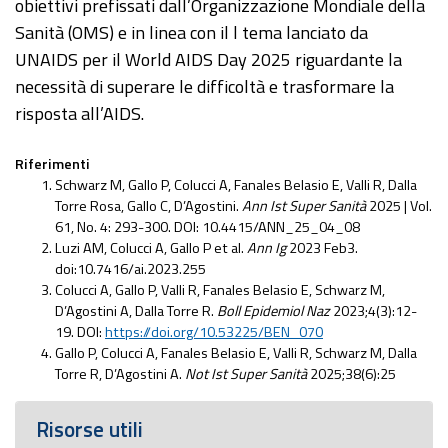
obiettivi prefissati dall’Organizzazione Mondiale della
Sanità (OMS) e in linea con il l tema lanciato da
UNAIDS per il World AIDS Day 2025 riguardante la
necessità di superare le difficoltà e trasformare la
risposta all’AIDS.
Riferimenti
Schwarz M, Gallo P, Colucci A, Fanales Belasio E, Valli R, Dalla
Torre Rosa, Gallo C, D’Agostini.
Ann Ist Super Sanità
2025 | Vol.
61, No. 4: 293-300. DOI: 10.4415/ANN_25_04_08
Luzi AM, Colucci A, Gallo P et al.
Ann Ig
2023 Feb3.
doi:10.7416/ai.2023.255
Colucci A, Gallo P, Valli R, Fanales Belasio E, Schwarz M,
D’Agostini A, Dalla Torre R.
Boll Epidemiol Naz
2023;4(3):12-
19. DOI:
https://doi.org/10.53225/BEN_070
Gallo P, Colucci A, Fanales Belasio E, Valli R, Schwarz M, Dalla
Torre R, D’Agostini A.
Not Ist Super Sanità
2025;38(6):25
Risorse utili