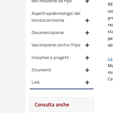
dell'infezione da Hpv
RE
co
Aspetti epidemiologici del
pr
cervicocarcinoma
re
st
Documentazione
pe
Vaccinazione contro l'Hpv
obi
Iniziative e progetti
La
Ma
Strumenti
mi
l’i
Link
Consulta anche