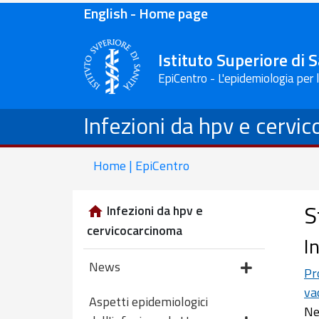
English - Home page
Istituto Superiore di 
EpiCentro - L'epidemiologia per 
Infezioni da hpv e cervi
Home | EpiCentro
S
Infezioni da hpv e
cervicocarcinoma
In
News
Pr
va
Aspetti epidemiologici
Ne