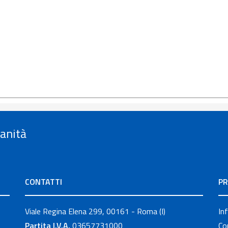
Sanità
CONTATTI
PR
Viale Regina Elena 299, 00161 - Roma (I)
In
Partita I.V.A.
03657731000
Co