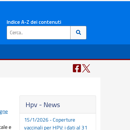
Indice A-Z dei contenuti
Hpv - News
agne
15/1/2026 - Coperture
ale e
vaccinali per HPV: i dati al 31