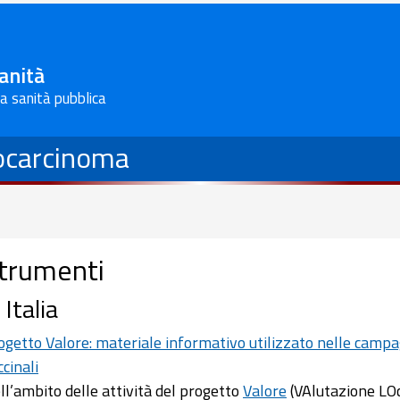
Sanità
la sanità pubblica
cocarcinoma
trumenti
 Italia
ogetto Valore: materiale informativo utilizzato nelle camp
ccinali
ll’ambito delle attività del progetto
Valore
(VAlutazione LOc