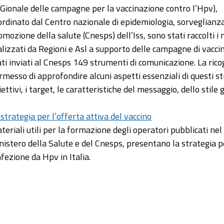
Gionale delle campagne per la vaccinazione contro l’Hpv),
ordinato dal Centro nazionale di epidemiologia, sorveglianz
omozione della salute (Cnesps) dell’Iss, sono stati raccolti i 
alizzati da Regioni e Asl a supporto delle campagne di vac
ati inviati al Cnesps 149 strumenti di comunicazione. La ric
rmesso di approfondire alcuni aspetti essenziali di questi str
ettivi, i target, le caratteristiche del messaggio, dello stile 
 strategia per l’offerta attiva del vaccino
teriali utili per la formazione degli operatori pubblicati nel 
nistero della Salute e del Cnesps, presentano la strategia pe
nfezione da Hpv in Italia.