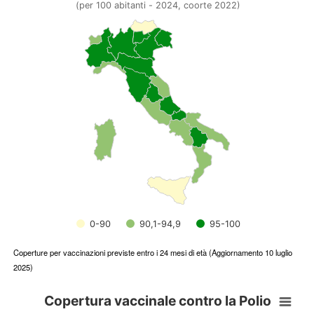
(per 100 abitanti - 2024, coorte 2022)
dato nazionale 94,45(per 100 abitanti - 2024, coorte 2022)
View as data table, Poliomielite (24° mese)
0-90
90,1-94,9
95-100
End of interactive chart.
Coperture per vaccinazioni previste entro i 24 mesi di età (Aggiornamento 10 luglio
2025)
Copertura vaccinale contro la Polio
Copertura vaccinale contro la Polio