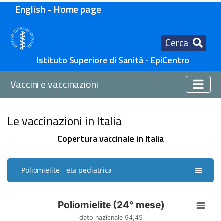
English - Home page
Cerca
Istituto Superiore di Sanità - EpiCentro
Vaccini e vaccinazioni
Le vaccinazioni in Italia
Copertura vaccinale in Italia
Poliomielite - età pediatrica
Poliomielite (24° mese)
Poliomielite (24° mese)
Map of unspecified region with 1 data series.
dato nazionale 94,45