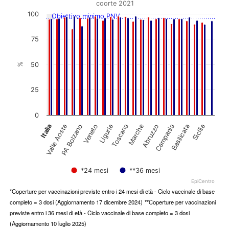
Bar chart with 2 data series.
coorte 2021
coorte 2021
100
Obiettivo minimo PNV
View as data table, Copertura vaccinale contro la Polio
The chart has 1 X axis displaying categories.
75
The chart has 1 Y axis displaying %. Data ranges from 85.28 to 97.
50
%
25
0
Sicilia
Toscana
Italia
Marche
Valle Aosta
Abruzzo
PA Bolzano
Campania
Veneto
Basilicata
Liguria
*24 mesi
**36 mesi
EpiCentro
End of interactive chart.
*Coperture per vaccinazioni previste entro i 24 mesi di età - Ciclo vaccinale di base
completo = 3 dosi (Aggiornamento 17 dicembre 2024)
**Coperture per vaccinazioni
previste entro i 36 mesi di età - Ciclo vaccinale di base completo = 3 dosi
(Aggiornamento 10 luglio 2025)