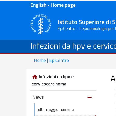
English - Home page
Istituto Superiore di 
EpiCentro - L'epidemiologia per 
Infezioni da hpv e cervi
Home | EpiCentro
A
Infezioni da hpv e
cervicocarcinoma
News
ultimi aggiornamenti