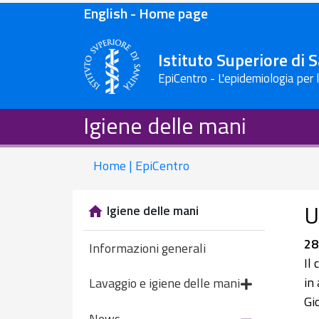
English - Home page
Istituto Superiore di 
EpiCentro - L'epidemiologia per 
Igiene delle mani
Home | EpiCentro
U
Igiene delle mani
28
Informazioni generali
Il
in
Lavaggio e igiene delle mani
Gi
News