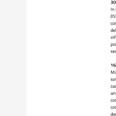
30
In
(I
con
de
in
pi
se
16
Ma
so
ca
an
co
co
de