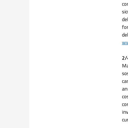
co
si
de
fo
de
ww
2/
Ma
so
ca
an
co
co
inv
cur