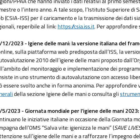
gioni/PPAA che hanno inviato i dati relativi al primo semest
mestre o l’intero anno. A tale scopo, l’Istituto Superiore di 
b (CSIA-ISS) per il caricamento e la trasmissione dei dati sia
ionali, reperibile al link:
https://csia.iss.it
. Per approfondire s
/12/2023 - Igiene delle mani: la versione italiana del f
online, sulla piattaforma web predisposta dall’ISS, la vers
autovalutazione 2010 dell’igiene delle mani proposto dall’
ll’ambito del monitoraggio e implementazione dei programmi
nsiste in uno strumento di autovalutazione con accesso liber
ò essere svolto anche in forma anonima. Per approfondire vi
nerali
della sezione Igiene delle mani o consulta gli
strumen
/5/2023 - Giornata mondiale per l’igiene delle mani 2023: i
ntinuano le iniziative italiane in occasione della Giornata m
mpagna dell’OMS “Salva vite: igienizza le mani” (
SAVE LIVES
attenzione sull’igiene delle mani e a rafforzare l’impegno d