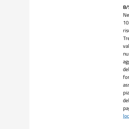
8/
Ne
10
ri
Tr
va
nu
ag
de
fo
ass
pi
de
pa
loc