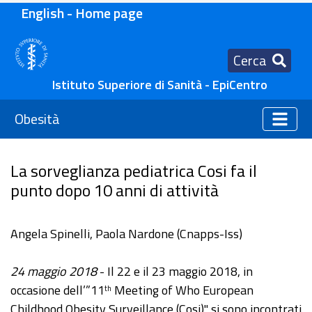
English - Home page
Cerca
Istituto Superiore di Sanità - EpiCentro
Obesità
La sorveglianza pediatrica Cosi fa il
punto dopo 10 anni di attività
Angela Spinelli, Paola Nardone (Cnapps-Iss)
24 maggio 2018
- Il 22 e il 23 maggio 2018, in
occasione dell’”11
Meeting of Who European
th
Childhood Obesity Surveillance (Cosi)" si sono incontrati