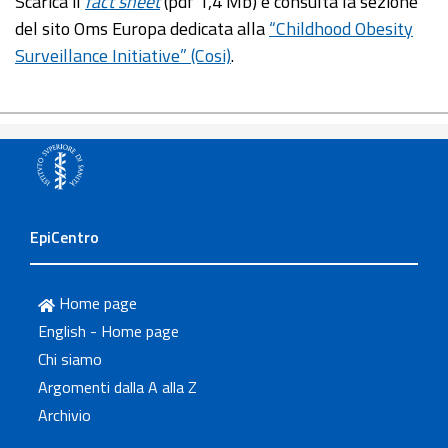
Scarica il
fact sheet
(pdf 1,4 Mb) e consulta la sezione
del sito Oms Europa dedicata alla
“Childhood Obesity
Surveillance Initiative” (Cosi)
.
EpiCentro
Home page
English - Home page
Chi siamo
Argomenti dalla A alla Z
Archivio