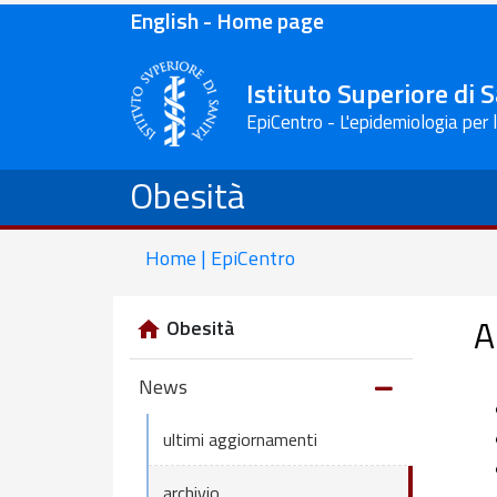
English - Home page
Istituto Superiore di 
EpiCentro - L'epidemiologia per 
Obesità
Home | EpiCentro
A
Obesità
News
ultimi aggiornamenti
archivio