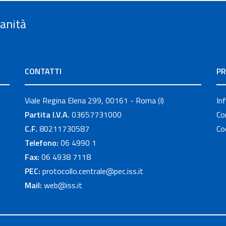
Sanità
CONTATTI
PR
Viale Regina Elena 299, 00161 - Roma (I)
In
Partita I.V.A.
03657731000
Co
C.F.
80211730587
Co
Telefono:
06 4990 1
Fax:
06 4938 7118
PEC:
protocollo.centrale@pec.iss.it
Mail:
web@iss.it