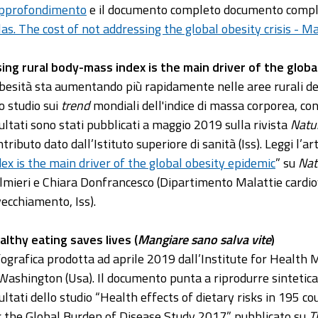
pprofondimento
e il documento completo documento compl
las. The cost of not addressing the global obesity crisis - 
sing rural body-mass index is the main driver of the glob
obesità sta aumentando più rapidamente nelle aree rurali del
o studio sui
trend
mondiali dell'indice di massa corporea, cond
sultati sono stati pubblicati a maggio 2019 sulla rivista
Natu
ntributo dato dall’Istituto superiore di sanità (Iss). Leggi l’a
dex is the main driver of the global obesity epidemic
” su
Nat
lmieri e Chiara Donfrancesco (Dipartimento Malattie cardio
vecchiamento, Iss).
althy eating saves lives (
Mangiare sano salva vite
)
fografica prodotta ad aprile 2019 dall’Institute for Health 
 Washington (Usa). Il documento punta a riprodurre sinteticame
sultati dello studio “Health effects of dietary risks in 195 
r the Global Burden of Disease Study 2017” pubblicato su
T