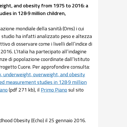
ight, and obesity from 1975 to 2016: a
es in 128·9 million children,
azione mondiale della sanità (Oms) i cui
 studio ha infatti analizzato peso e altezza
ttivo di osservare come i livelli dell’indice di
2016. L’Italia ha partecipato all’indagine
anze di popolazione coordinate dall’Istituto
l Progetto Cuore. Per approfondire consulta:
, underweight, overweight, and obesity
ed measurement studies in 128·9 million
iano
(pdf 271 kb), il
Primo Piano
sul sito
dhood Obesity (Echo) il 25 gennaio 2016.