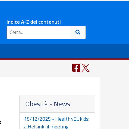
Indice A-Z dei contenuti
Obesità - News
18/12/2025 - Health4EUkids:
o
a Helsinki il meeting