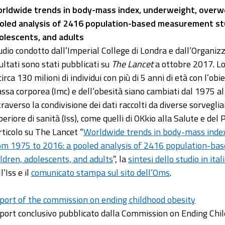
rldwide trends in body-mass index, underweight, overwe
oled analysis of 2416 population-based measurement studi
olescents, and adults
udio condotto dall’Imperial College di Londra e dall’Organizz
sultati sono stati pubblicati su
The Lancet
a ottobre 2017. Lo
circa 130 milioni di individui con più di 5 anni di età con l’obie
ssa corporea (Imc) e dell’obesità siano cambiati dal 1975 al 
traverso la condivisione dei dati raccolti da diverse sorvegli
periore di sanità (Iss), come quelli di OKkio alla Salute e de
articolo su The Lancet “
Worldwide trends in body-mass index
om 1975 to 2016: a pooled analysis of 2416 population-bas
ildren, adolescents, and adults
”, la
sintesi dello studio in ital
l’Iss e il
comunicato stampa sul sito dell’Oms
.
port of the commission on ending childhood obesity
port conclusivo pubblicato dalla Commission on Ending Chil