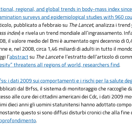
tional, regional, and global trends in body-mass index sinc
amination surveys and epidemiological studies with 960 cou
ticolo, pubblicato a febbraio su
The Lancet
, analizza i trend
ss index
) e rivela un trend mondiale all’ingrassamento. Infatt
08, il valore medio del Bmi è aumentato ogni decennio di 0,
nne e, nel 2008, circa 1,46 miliardi di adulti in tutto il mo
gi l’
abstract
su
The Lancet
e l’estratto dell’articolo di co
esity” threatens all regions of world, researchers find
.
fss: i dati 2009 sui comportamenti e i rischi per la salute deg
blicati dal Brfss, il sistema di monitoraggio che raccoglie dati
cesso alle cure dei cittadini americani dei Cdc, i dati 2009 mo
timi dieci anni gli uomini statunitensi hanno adottato compo
nostante questo si sono diffusi disturbi cronici che alla fin
pprofondimento
.