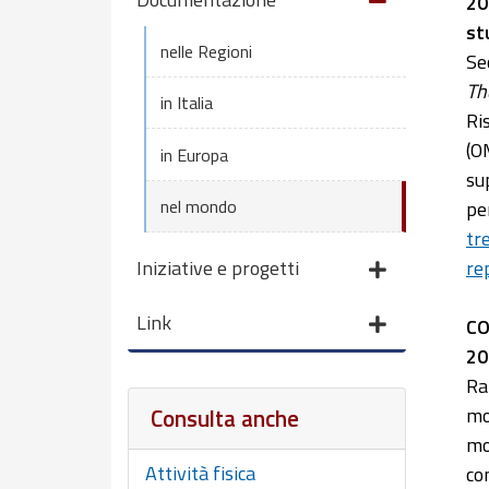
20
st
nelle Regioni
Se
Th
in Italia
Ri
(O
in Europa
su
nel mondo
pe
tr
re
Iniziative e progetti
Link
CO
20
Ra
Consulta anche
mo
mo
Attività fisica
co