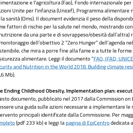
alimentazione e l'agricoltura (Fao), Fondo internazionale per 
zioni Unite per l'infanzia (Unicef), Programma alimentare
lla sanità (Oms). Il document evidenzia il peso della disponib
me fattori di rischio per la salute nel mondo, mostrando con
nutrizione da una parte e di sovrappeso/obesità dall’altra)
 monitoraggio dell’obiettivo 2 “Zero Hunger” dell’agenda nel
stenibile, che mira a porre fine alla fame e a tutte le form
 sicurezza alimentare. Leggi il documento “
FAO, IFAD, UNICE
curity and Nutrition in the World 2018. Building climate resi
,6 Mb).
e Ending Childhood Obesity. Implementation plan: execu
esto documento, pubblicato nel 2017 dalla Commission on E
 essere una guida sulle azioni necessarie a implementare le 
tervento principali identificate dalla Commissione. Per maggi
mpleto
(pdf 233 kb) e leggi la
pagina di EpiCentro
dedicata a