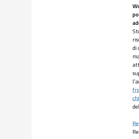
Wo
po
ad
St
ri
di 
ma
at
su
l’
fr
ch
del
Re
Re