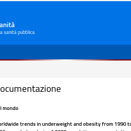
Sanità
la sanità pubblica
ocumentazione
l mondo
rldwide trends in underweight and obesity from 1990 t