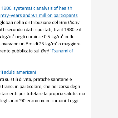
e 1980: systematic analysis of health
ntry-years and 9,1 million participants
 globali nella distribuzione del Bmi (
body
i secondo i dati riportati, tra il 1980 e il
4 kg/m² negli uomini e 0,5 kg/m² nelle
ndo avevano un Bmi di 25 kg/m² o maggiore.
mmento pubblicato sul
Bmj
“Tsunami of
li adulti americani
 su stili di vita, pratiche sanitarie e
strano, in particolare, che nel corso degli
rtamenti per tutelare la propria salute, ma
e degli anni ’90 erano meno comuni. Leggi