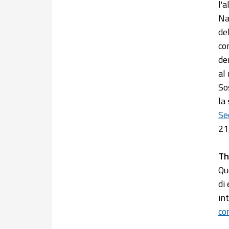
l'
Na
de
co
de
al
So
la
Se
21
Th
Qu
di
in
co