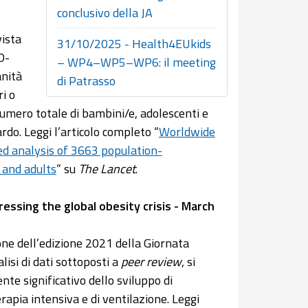
conclusivo della JA
vista
31/10/2025 - Health4EUkids
D-
– WP4–WP5–WP6: il meeting
anità
di Patrasso
ri o
 numero totale di bambini/e, adolescenti e
rdo. Leggi l’articolo completo “
Worldwide
ed analysis of 3663 population-
 and adults
” su
The Lancet
.
essing the global obesity crisis - March
ne dell’edizione 2021 della Giornata
lisi di dati sottoposti a
peer review
, si
te significativo dello sviluppo di
rapia intensiva e di ventilazione. Leggi