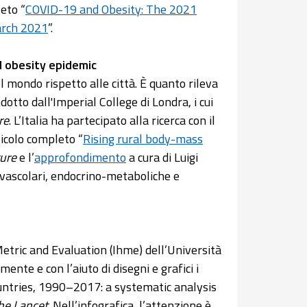
eto “
COVID-19 and Obesity: The 2021
March 2021
”.
al obesity epidemic
 mondo rispetto alle città. È quanto rileva
otto dall'Imperial College di Londra, i cui
re
. L’Italia ha partecipato alla ricerca con il
rticolo completo “
Rising rural body-mass
ure
e l’
approfondimento
a cura di Luigi
vascolari, endocrino-metaboliche e
Metric and Evaluation (Ihme) dell’Università
nte e con l’aiuto di disegni e grafici i
countries, 1990–2017: a systematic analysis
he Lancet
. Nell’infografica, l’attenzione è