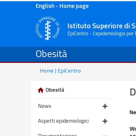
English - Home page
Istituto Superiore di 
EpiCentro - L'epidemiologia per 
Obesità
Home | EpiCentro
D
Obesità
News
Ne
Aspetti epidemiologici
Wo
Documentazione