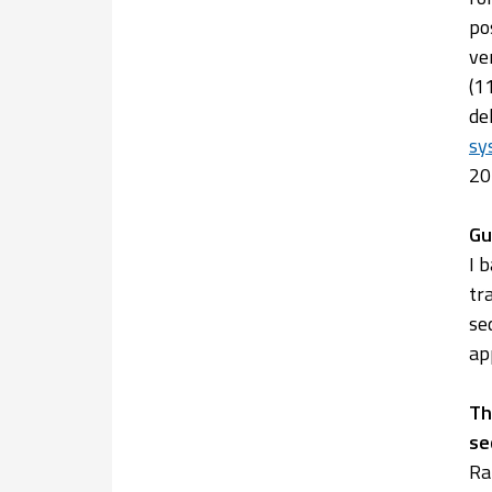
po
ve
(1
del
sy
20
Gu
I 
tr
se
ap
Th
se
Ra