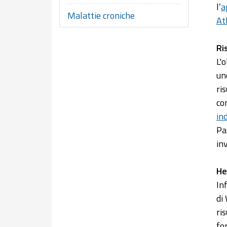
l’
a
Malattie croniche
At
Ri
L'
un
ri
co
in
Pa
in
He
In
di
ri
fo