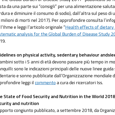
sta da una parte sui “consigli” per una alimentazione salut
rdura e diminuire il consumo di sodio), dall’altra sul peso di
1milioni di morti nel 2017). Per approfondire consulta l’infog
l’Ihme e leggi l’articolo originale “
Health effects of dietary
stematic analysis for the Global Burden of Disease Study 
19.
idelines on physical activity, sedentary behaviour andsle
bambini sotto i 5 anni di età devono passare più tempo in 
anquilli: sono le indicazioni principali delle nuove linee guid
dentario e sonno pubblicate dall’Organizzazione mondiale de
profondire leggi il
commento
a cura dei ricercatori Iss.
e State of Food Security and Nutrition in the World 2018.
curity and nutrition
pporto congiunto pubblicato, a settembre 2018, da Organiz