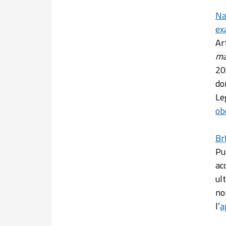
Na
ex
Ar
ma
20
do
Leg
ob
Br
Pub
ac
ul
no
l’
a