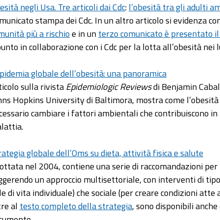
esità negli Usa. Tre articoli dai Cdc
:
l’obesità tra gli adulti 
municato stampa dei Cdc. In un altro articolo si evidenza c
munità più a rischio
e in un
terzo comunicato è presentato 
punto in collaborazione con i Cdc per la lotta all’obesità nei l
epidemia globale dell’obesità: una panoramica
ticolo sulla rivista
Epidemiologic Reviews
di Benjamin Cabal
hns Hopkins University di Baltimora, mostra come l’obesità n
cessario cambiare i fattori ambientali che contribuiscono in
lattia.
rategia globale dell’Oms su dieta, attività fisica e salute
ottata nel 2004, contiene una serie di raccomandazioni per i 
ggerendo un approccio multisettoriale, con interventi di ti
ile di vita individuale) che sociale (per creare condizioni att
tre al
testo completo della strategia
, sono disponibili anche
cumento.