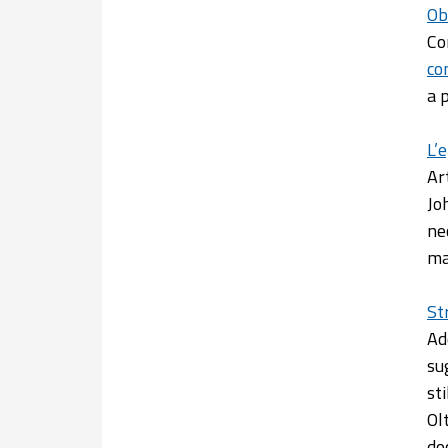
Ob
Co
co
a 
L’
Ar
Jo
ne
ma
St
Ad
su
st
Ol
do