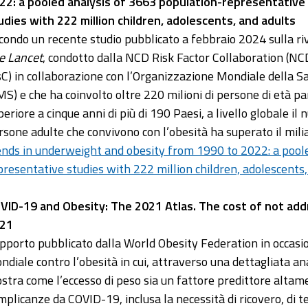
22: a pooled analysis of 3663 population-representative
udies with 222 million children, adolescents, and adults
condo un recente studio pubblicato a febbraio 2024 sulla ri
e Lancet
, condotto dalla NCD Risk Factor Collaboration (NC
sC) in collaborazione con l’Organizzazione Mondiale della S
MS) e che ha coinvolto oltre 220 milioni di persone di età pa
periore a cinque anni di più di 190 Paesi, a livello globale il
rsone adulte che convivono con l’obesità ha superato il milia
ends in underweight and obesity from 1990 to 2022: a pool
presentative studies with 222 million children, adolescents,
VID-19 and Obesity: The 2021 Atlas. The cost of not addr
21
pporto pubblicato dalla World Obesity Federation in occasio
ndiale contro l’obesità in cui, attraverso una dettagliata ana
stra come l’eccesso di peso sia un fattore predittore altamen
mplicanze da COVID-19, inclusa la necessità di ricovero, di te