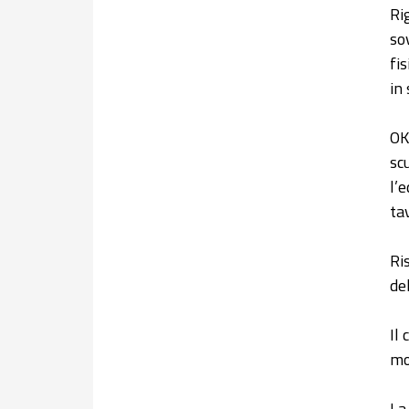
Ri
so
fi
in
OK
sc
l’
ta
Ri
del
Il 
mo
La