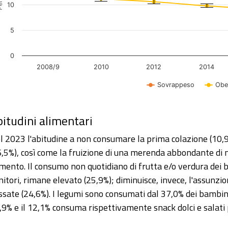
10
5
0
2008/9
2010
2012
2014
Sovrappeso
Obe
d of interactive chart.
itudini alimentari
l 2023 l'abitudine a non consumare la prima colazione (10,
6,5%), così come la fruizione di una merenda abbondante di
mento. Il consumo non quotidiano di frutta e/o verdura dei 
nitori, rimane elevato (25,9%); diminuisce, invece, l'assunzi
ssate (24,6%). I legumi sono consumati dal 37,0% dei bambin
,9% e il 12,1% consuma rispettivamente snack dolci e salati p