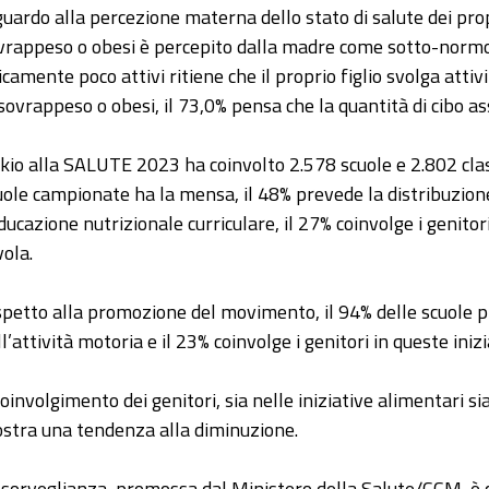
guardo alla percezione materna dello stato di salute dei prop
vrappeso o obesi è percepito dalla madre come sotto-normop
sicamente poco attivi ritiene che il proprio figlio svolga atti
 sovrappeso o obesi, il 73,0% pensa che la quantità di cibo as
kio alla SALUTE 2023 ha coinvolto 2.578 scuole e 2.802 classi
uole campionate ha la mensa, il 48% prevede la distribuzione
educazione nutrizionale curriculare, il 27% coinvolge i genitori
vola.
spetto alla promozione del movimento, il 94% delle scuole p
l’attività motoria e il 23% coinvolge i genitori in queste inizi
coinvolgimento dei genitori, sia nelle iniziative alimentari sia
stra una tendenza alla diminuzione.
 sorveglianza, promossa dal Ministero della Salute/CCM, è 