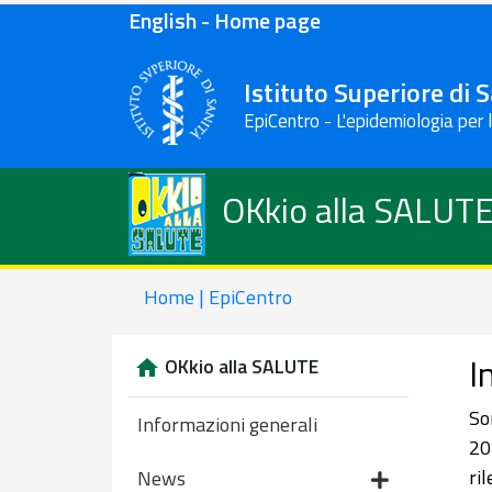
English - Home page
Istituto Superiore di 
EpiCentro - L'epidemiologia per 
OKkio alla SALUT
Home | EpiCentro
I
OKkio alla SALUTE
So
Informazioni generali
20
ril
News