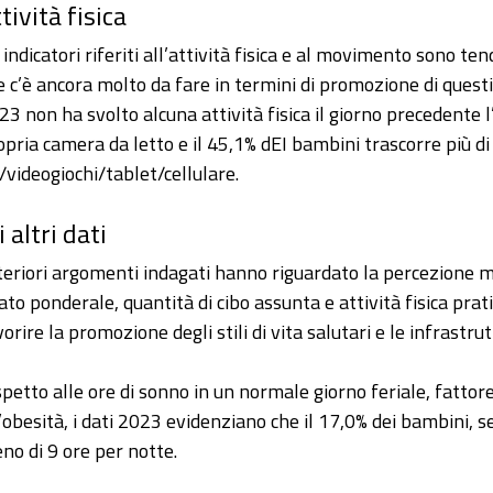
tività fisica
i indicatori riferiti all’attività fisica e al movimento sono t
e c’è ancora molto da fare in termini di promozione di questi c
23 non ha svolto alcuna attività fisica il giorno precedente l
opria camera da letto e il 45,1% dEI bambini trascorre più di
/videogiochi/tablet/cellulare.
i altri dati
teriori argomenti indagati hanno riguardato la percezione mat
tato ponderale, quantità di cibo assunta e attività fisica prat
orire la promozione degli stili di vita salutari e le infrastrut
spetto alle ore di sonno in un normale giorno feriale, fattore
l’obesità, i dati 2023 evidenziano che il 17,0% dei bambini, 
no di 9 ore per notte.