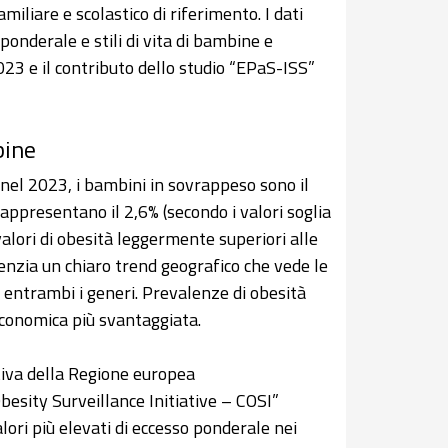
miliare e scolastico di riferimento. I dati
ponderale e stili di vita di bambine e
023 e il contributo dello studio “EPaS-ISS”
bine
nel 2023, i bambini in sovrappeso sono il
rappresentano il 2,6% (secondo i valori soglia
alori di obesità leggermente superiori alle
nzia un chiaro trend geografico che vede le
n entrambi i generi. Prevalenze di obesità
economica più svantaggiata.
ativa della Regione europea
esity Surveillance Initiative – COSI”
alori più elevati di eccesso ponderale nei