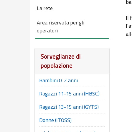
ba
La rete
Il
Area riservata per gli
l’a
operatori
al
So
Sorveglianze di
Ba
popolazione
OK
V
Bambini 0-2 anni
Th
Th
Ragazzi 11-15 anni (HBSC)
Ragazzi 13-15 anni (GYTS)
Donne (ITOSS)