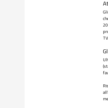
At
Gl
ch
20
pr
TV
Gl
Ul
(s
fav
Ri
al
me