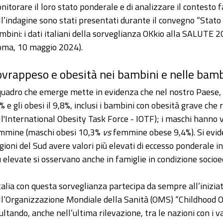
nitorare il loro stato ponderale e di analizzare il contesto fa
ll’indagine sono stati presentati durante il convegno “Stato 
mbini: i dati italiani della sorveglianza OKkio alla SALUTE 2
oma, 10 maggio 2024).
ovrappeso e obesità nei bambini e nelle bam
 quadro che emerge mette in evidenza che nel nostro Paese, 
% e gli obesi il 9,8%, inclusi i bambini con obesità grave che 
ll'International Obesity Task Force - IOTF); i maschi hanno v
mmine (maschi obesi 10,3%
vs
femmine obese 9,4%). Si evide
gioni del Sud avere valori più elevati di eccesso ponderale i
ù elevate si osservano anche in famiglie in condizione socio
Italia con questa sorveglianza partecipa da sempre all’inizi
ll’Organizzazione Mondiale della Sanità (OMS) “Childhood Ob
sultando, anche nell’ultima rilevazione, tra le nazioni con i v