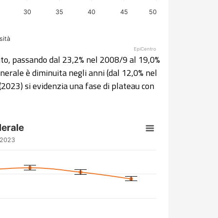
30
35
40
45
50
sità
EpiCentro
uito, passando dal 23,2% nel 2008/9 al 19,0%
enerale è diminuita negli anni (dal 12,0% nel
(2023) si evidenzia una fase di plateau con
erale
-2023
m 8.91 to 23.7.