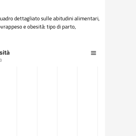
quadro dettagliato sulle abitudini alimentari,
sovrappeso e obesità: tipo di parto,
sità
3
.2.