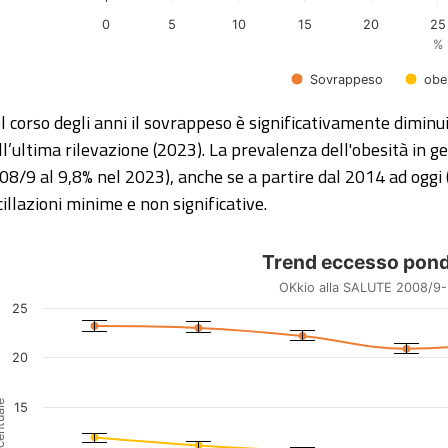
0
5
10
15
20
25
%
Sovrappeso
obe
d of interactive chart.
l corso degli anni il sovrappeso è significativamente dimin
ll’ultima rilevazione (2023). La prevalenza dell'obesità in g
08/9 al 9,8% nel 2023), anche se a partire dal 2014 ad oggi 
cillazioni minime e non significative.
end eccesso ponderale
Trend eccesso pond
mbination chart with 4 data series.
OKkio alla SALUTE 2008/9
kio alla SALUTE 2008/9-2023
25
iew as data table, Trend eccesso ponderale
20
e chart has 1 X axis displaying categories.
e chart has 1 Y axis displaying Percentuale. Data ranges fro
ntuale
15