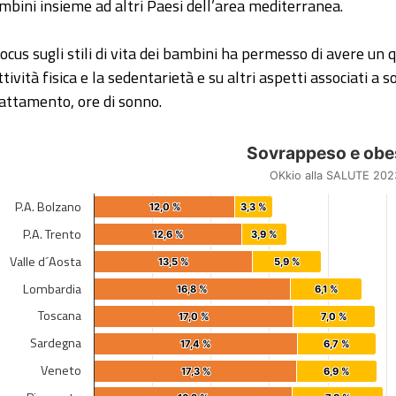
mbini insieme ad altri Paesi dell’area mediterranea.
 focus sugli stili di vita dei bambini ha permesso di avere un 
ttività fisica e la sedentarietà e su altri aspetti associati a 
lattamento, ore di sonno.
vrappeso e obesità
Sovrappeso e obe
r chart with 2 data series.
OKkio alla SALUTE 202
kio alla SALUTE 2023
P.A. Bolzano
12,0 %
12,0 %
3,3 %
3,3 %
iew as data table, Sovrappeso e obesità
P.A. Trento
12,6 %
12,6 %
3,9 %
3,9 %
e chart has 1 X axis displaying categories.
Valle d´Aosta
13,5 %
13,5 %
5,9 %
5,9 %
e chart has 1 Y axis displaying %. Data ranges from 12 to 43
Lombardia
16,8 %
16,8 %
6,1 %
6,1 %
Toscana
17,0 %
17,0 %
7,0 %
7,0 %
Sardegna
17,4 %
17,4 %
6,7 %
6,7 %
Veneto
17,3 %
17,3 %
6,9 %
6,9 %