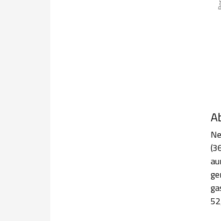
En
Ab
Ne
(3
au
ge
ga
52