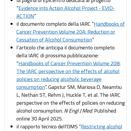
la pagina di EpiCentro dedicata al progetto
“
Evidence into Action Alcohol Project - EVID-
ACTION
”
il documento completo della IARC “
Handbooks of
Cancer Prevention Volume 20A: Reduction or
Cessation of Alcohol Consumption
”
l’articolo che anticipa il documento completo
della IARC di prossima pubblicazione:
“
Handbooks of Cancer Prevention Volume 20B:
The IARC perspective on the effects of alcohol
policies on reducing alcoholic beverage
consumption
”. Gapstur SM, Mariosa D, Neamtiu
L, Nethan ST, Rehm J, Huckle T, et al. The IARC
perspective on the effects of policies on reducing
alcohol consumption.
N Engl J Med
. Published
online 30 April 2025.
il rapporto tecnico dell'OMS “
Restricting alcohol