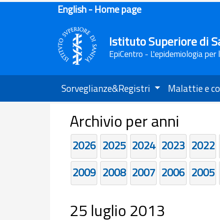
English - Home page
Istituto Superiore di S
EpiCentro - L'epidemiologia per 
Sorveglianze&Registri
Malattie e co
Archivio per anni
2026
2025
2024
2023
2022
2009
2008
2007
2006
2005
25 luglio 2013