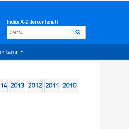
Indice A-Z dei contenuti
anitaria
14
2013
2012
2011
2010