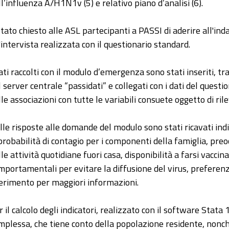
ll’influenza A/H1N1v (5) e relativo piano d’analisi (6).
stato chiesto alle ASL partecipanti a PASSI di aderire all'in
l'intervista realizzata con il questionario standard.
dati raccolti con il modulo d’emergenza sono stati inseriti, t
l server centrale “passidati” e collegati con i dati del questi
lle associazioni con tutte le variabili consuete oggetto di ril
lle risposte alle domande del modulo sono stati ricavati indi
 probabilità di contagio per i componenti della famiglia, pr
lle attività quotidiane fuori casa, disponibilità a farsi vacci
mportamentali per evitare la diffusione del virus, preferenz
ferimento per maggiori informazioni.
r il calcolo degli indicatori, realizzato con il software Stat
mplessa, che tiene conto della popolazione residente, nonch