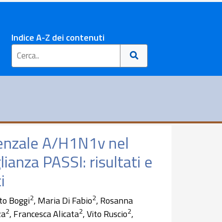
Indice A-Z dei contenuti
uenzale A/H1N1v nel
ianza PASSI: risultati e
i
2
2
to Boggi
, Maria Di Fabio
, Rosanna
2
2
2
za
, Francesca Alicata
, Vito Ruscio
,