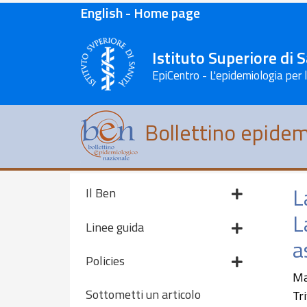
English - Home page
Istituto Superiore di 
EpiCentro - L'epidemiologia per 
Bollettino epidem
L
Il Ben
L
Linee guida
a
Policies
Ma
Sottometti un articolo
Tri