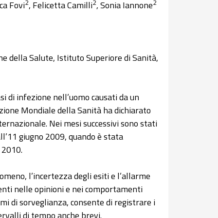
2
2
2
uca Fovi
, Felicetta Camilli
, Sonia Iannone
 della Salute, Istituto Superiore di Sanità,
asi di infezione nell’uomo causati da un
zione Mondiale della Sanità ha dichiarato
ernazionale. Nei mesi successivi sono stati
all’11 giugno 2009, quando è stata
o 2010.
omeno, l’incertezza degli esiti e l’allarme
ti nelle opinioni e nei comportamenti
emi di sorveglianza, consente di registrare i
tervalli di tempo anche brevi.