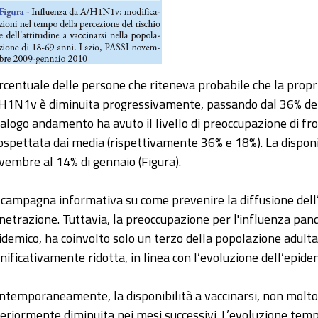
rcentuale delle persone che riteneva probabile che la propri
H1N1v è diminuita progressivamente, passando dal 36% del
alogo andamento ha avuto il livello di preoccupazione di fr
ospettata dai media (rispettivamente 36% e 18%). La disponib
vembre al 14% di gennaio (Figura).
 campagna informativa su come prevenire la diffusione del
netrazione. Tuttavia, la preoccupazione per l'influenza pan
idemico, ha coinvolto solo un terzo della popolazione adulta
gnificativamente ridotta, in linea con l’evoluzione dell’epidem
ntemporaneamente, la disponibilità a vaccinarsi, non molto el
teriormente diminuita nei mesi successivi. L’evoluzione tempor