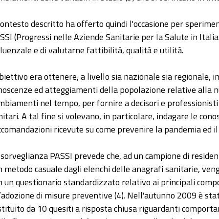
 contesto descritto ha offerto quindi l'occasione per sperime
SSI (Progressi nelle Aziende Sanitarie per la Salute in Ital
luenzale e di valutarne fattibilità, qualità e utilità.
obiettivo era ottenere, a livello sia nazionale sia regionale,
noscenze ed atteggiamenti della popolazione relative alla
mbiamenti nel tempo, per fornire a decisori e professionisti 
nitari. A tal fine si volevano, in particolare, indagare le cono
ccomandazioni ricevute su come prevenire la pandemia ed il 
 sorveglianza PASSI prevede che, ad un campione di resident
n metodo casuale dagli elenchi delle anagrafi sanitarie, ven
n un questionario standardizzato relativo ai principali comp
l’adozione di misure preventive (4). Nell'autunno 2009 è st
stituito da 10 quesiti a risposta chiusa riguardanti comport