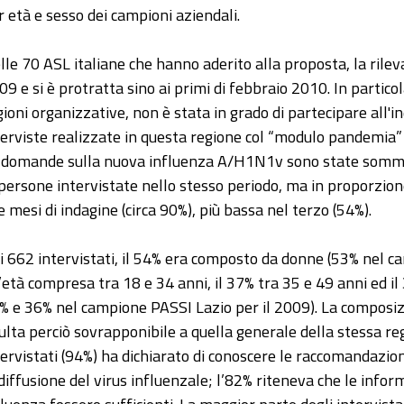
r età e sesso dei campioni aziendali.
lle 70 ASL italiane che hanno aderito alla proposta, la rile
09 e si è protratta sino ai primi di febbraio 2010. In partico
gioni organizzative, non è stata in grado di partecipare all'i
terviste realizzate in questa regione col “modulo pandemi
 domande sulla nuova influenza A/H1N1v sono state sommi
 persone intervistate nello stesso periodo, ma in proporzio
e mesi di indagine (circa 90%), più bassa nel terzo (54%).
i 662 intervistati, il 54% era composto da donne (53% nel 
’età compresa tra 18 e 34 anni, il 37% tra 35 e 49 anni ed i
% e 36% nel campione PASSI Lazio per il 2009). La compos
sulta perciò sovrapponibile a quella generale della stessa r
tervistati (94%) ha dichiarato di conoscere le raccomandazioni
 diffusione del virus influenzale; l’82% riteneva che le info