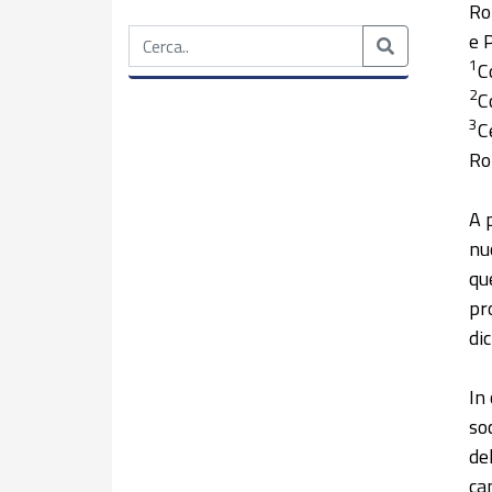
Ro
e 
1
C
2
C
3
C
R
A 
nu
qu
pr
di
In
so
de
ca