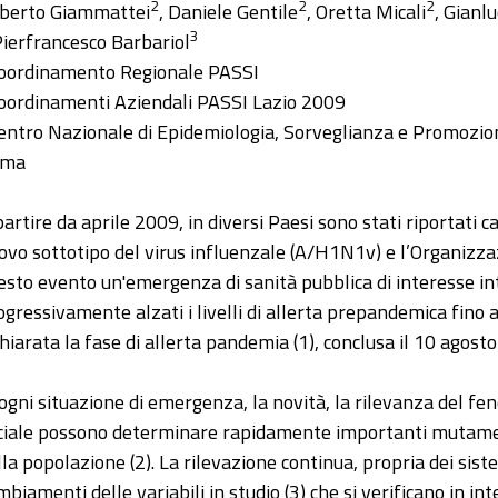
2
2
2
berto Giammattei
, Daniele Gentile
, Oretta Micali
, Gianl
3
Pierfrancesco Barbariol
oordinamento Regionale PASSI
oordinamenti Aziendali PASSI Lazio 2009
entro Nazionale di Epidemiologia, Sorveglianza e Promozione
oma
partire da aprile 2009, in diversi Paesi sono stati riportati c
ovo sottotipo del virus influenzale (A/H1N1v) e l’Organizza
esto evento un'emergenza di sanità pubblica di interesse int
ogressivamente alzati i livelli di allerta prepandemica fino 
chiarata la fase di allerta pandemia (1), conclusa il 10 agost
 ogni situazione di emergenza, la novità, la rilevanza del fen
ciale possono determinare rapidamente importanti mutamen
lla popolazione (2). La rilevazione continua, propria dei sist
mbiamenti delle variabili in studio (3) che si verificano in in