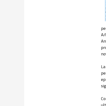
pe
A/
An
pr
no
La
pe
ep
si
Co
ul