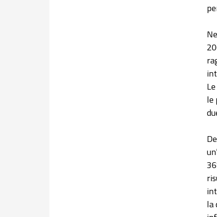
pe
Ne
20
ra
in
Le
le
du
De
un
36
ri
in
la