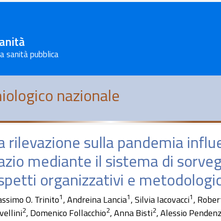
Sanità
la sanità pubblica
iologico nazionale
a rilevazione sulla pandemia infl
azio mediante il sistema di sorvegl
spetti organizzativi e metodologic
1
1
1
ssimo O. Trinito
, Andreina Lancia
, Silvia Iacovacci
, Rober
2
2
2
vellini
, Domenico Follacchio
, Anna Bisti
, Alessio Penden