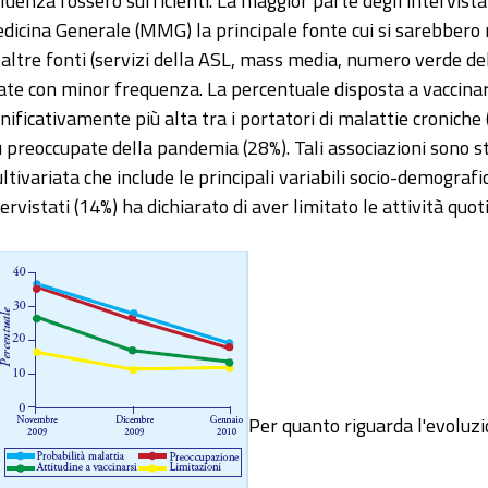
fluenza fossero sufficienti. La maggior parte degli intervista
dicina Generale (MMG) la principale fonte cui si sarebbero r
 altre fonti (servizi della ASL, mass media, numero verde del
tate con minor frequenza. La percentuale disposta a vaccin
gnificativamente più alta tra i portatori di malattie croniche
ù preoccupate della pandemia (28%). Tali associazioni sono s
ltivariata che include le principali variabili socio-demografi
tervistati (14%) ha dichiarato di aver limitato le attività quot
Per quanto riguarda l'evoluzio