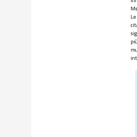
in
Me
Le
ci
si
pi
mu
in