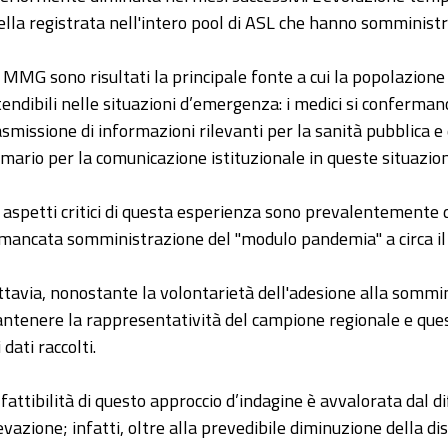
ella registrata nell'intero pool di ASL che hanno somminist
i MMG sono risultati la principale fonte a cui la popolazion
tendibili nelle situazioni d’emergenza: i medici si conferman
asmissione di informazioni rilevanti per la sanità pubblica
imario per la comunicazione istituzionale in queste situazion
i aspetti critici di questa esperienza sono prevalentemente
 mancata somministrazione del "modulo pandemia" a circa il 
ttavia, nonostante la volontarietà dell'adesione alla sommin
ntenere la rappresentatività del campione regionale e ques
 dati raccolti.
fattibilità di questo approccio d’indagine è avvalorata dal diff
levazione; infatti, oltre alla prevedibile diminuzione della dis