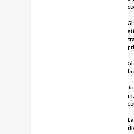
qu
Gl
at
tr
pr
Gl
la
Tu
ma
dei
La 
ri