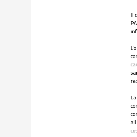
Il
PA
inf
L'
co
ca
sa
ra
La
co
co
al
co