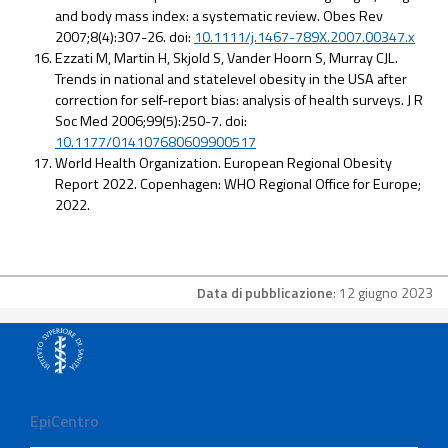
and body mass index: a systematic review. Obes Rev
2007;8(4):307-26. doi:
10.1111/j.1467-789X.2007.00347.x
Ezzati M, Martin H, Skjold S, Vander Hoorn S, Murray CJL.
Trends in national and statelevel obesity in the USA after
correction for self-report bias: analysis of health surveys. J R
Soc Med 2006;99(5):250-7. doi:
10.1177/014107680609900517
World Health Organization. European Regional Obesity
Report 2022. Copenhagen: WHO Regional Office for Europe;
2022.
Data di pubblicazione
: 12 giugno 2023
EpiCentro