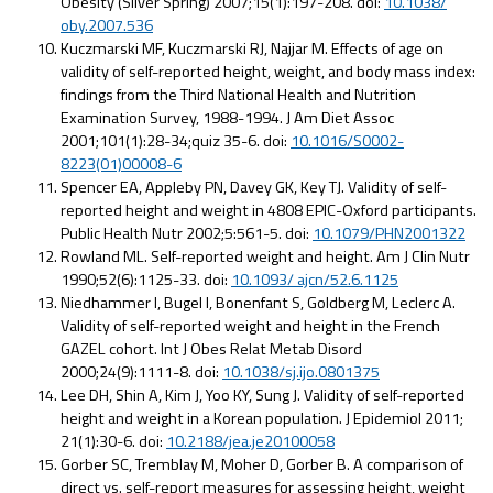
Obesity (Silver Spring) 2007;15(1):197-208. doi:
10.1038/
oby.2007.536
Kuczmarski MF, Kuczmarski RJ, Najjar M. Effects of age on
validity of self-reported height, weight, and body mass index:
findings from the Third National Health and Nutrition
Examination Survey, 1988-1994. J Am Diet Assoc
2001;101(1):28-34;quiz 35-6. doi:
10.1016/S0002-
8223(01)00008-6
Spencer EA, Appleby PN, Davey GK, Key TJ. Validity of self-
reported height and weight in 4808 EPIC-Oxford participants.
Public Health Nutr 2002;5:561-5. doi:
10.1079/PHN2001322
Rowland ML. Self-reported weight and height. Am J Clin Nutr
1990;52(6):1125-33. doi:
10.1093/ ajcn/52.6.1125
Niedhammer I, Bugel I, Bonenfant S, Goldberg M, Leclerc A.
Validity of self-reported weight and height in the French
GAZEL cohort. Int J Obes Relat Metab Disord
2000;24(9):1111-8. doi:
10.1038/sj.ijo.0801375
Lee DH, Shin A, Kim J, Yoo KY, Sung J. Validity of self-reported
height and weight in a Korean population. J Epidemiol 2011;
21(1):30-6. doi:
10.2188/jea.je20100058
Gorber SC, Tremblay M, Moher D, Gorber B. A comparison of
direct vs. self-report measures for assessing height, weight