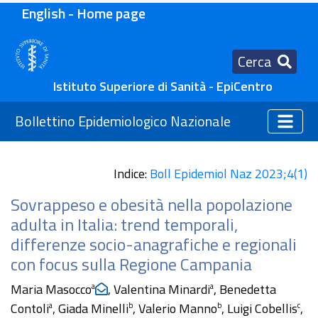
English - Home page
Cerca
Istituto Superiore di Sanità - EpiCentro
Bollettino Epidemiologico Nazionale
Indice:
Boll Epidemiol Naz 2023;4(1)
Sovrappeso e obesità nella popolazione
adulta in Italia: trend temporali,
differenze socio-anagrafiche e regionali
con focus sulla Regione Campania
Maria Masocco
, Valentina Minardi
, Benedetta
a
a
Contoli
, Giada Minelli
, Valerio Manno
, Luigi Cobellis
,
a
b
b
c