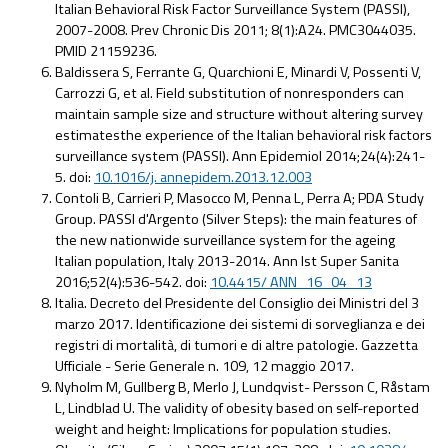
Italian Behavioral Risk Factor Surveillance System (PASSI),
2007-2008. Prev Chronic Dis 2011; 8(1):A24. PMC3044035.
PMID 21159236.
Baldissera S, Ferrante G, Quarchioni E, Minardi V, Possenti V,
Carrozzi G, et al. Field substitution of nonresponders can
maintain sample size and structure without altering survey
estimatesthe experience of the Italian behavioral risk factors
surveillance system (PASSI). Ann Epidemiol 2014;24(4):241-
5. doi:
10.1016/j. annepidem.2013.12.003
Contoli B, Carrieri P, Masocco M, Penna L, Perra A; PDA Study
Group. PASSI d'Argento (Silver Steps): the main features of
the new nationwide surveillance system for the ageing
Italian population, Italy 2013-2014. Ann Ist Super Sanita
2016;52(4):536-542. doi:
10.4415/ ANN_16_04_13
Italia. Decreto del Presidente del Consiglio dei Ministri del 3
marzo 2017. Identificazione dei sistemi di sorveglianza e dei
registri di mortalità, di tumori e di altre patologie. Gazzetta
Ufficiale - Serie Generale n. 109, 12 maggio 2017.
Nyholm M, Gullberg B, Merlo J, Lundqvist- Persson C, Råstam
L, Lindblad U. The validity of obesity based on self-reported
weight and height: Implications for population studies.