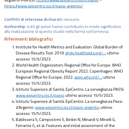
https://www.epicentro.iss.it/passi-argento/
Conflitti di interesse dichiarati
: nessuno.
Authorship
: tutti gli autori hanno contribuito in modo significativo
alla realizzazione di questo studio nella forma sottomessa.
Riferimenti bibliografici
Institute for Health Metrics and Evaluation. Global Burden of
Disease Results Tool. 2019.
ghdx.healthdata.org/...
; ultimo
accesso 15/5/2023.
World Health Organization, Regional Office for Europe. WHO
European Regional Obesity Report 2022. Copenhagen: WHO
Regional Office for Europe; 2022.
apps.who.int/...
; ultimo
accesso 15/5/2023.
Istituto Superiore di Sanità. EpiCentro. La sorveglianza PASSI.
www.epicentro.iss.it/passi
; ultimo accesso 15/5/2023.
Istituto Superiore di Sanità. EpiCentro. La sorveglianza Passi
d’Argento.
www.epicentro.iss.it/passi-argento
; ultimo
accesso 15/5/2023.
Baldissera S, Campostrini S, Binkin N, Minardi V, Minelli G,
Ferrante G, et al. Features and initial assessment of the