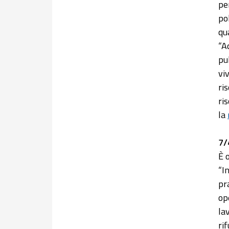
pe
po
qu
“A
pu
vi
ri
ri
la
7/
È 
“I
pra
op
la
rif