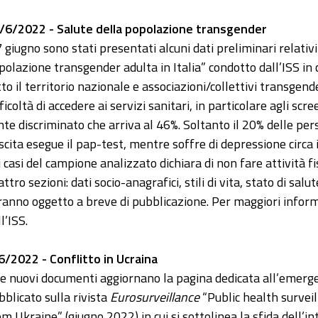
/6/2022 - Salute della popolazione transgender
 7 giugno sono stati presentati alcuni dati preliminari relativi
polazione transgender adulta in Italia” condotto dall’ISS in co
tto il territorio nazionale e associazioni/collettivi transgen
ficoltà di accedere ai servizi sanitari, in particolare agli scr
nte discriminato che arriva al 46%. Soltanto il 20% delle 
scita esegue il pap-test, mentre soffre di depressione circa
i casi del campione analizzato dichiara di non fare attività fis
ttro sezioni: dati socio-anagrafici, stili di vita, stato di salut
ranno oggetto a breve di pubblicazione. Per maggiori informa
l’ISS.
6/2022 - Conflitto in Ucraina
e nuovi documenti aggiornano la pagina dedicata all’emergenz
bblicato sulla rivista
Eurosurveillance
“Public health surveil
om Ukraine” (giugno 2022) in cui si sottolinea la sfida dell’