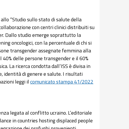
 allo “Studio sullo stato di salute della
llaborazione con centri clinici distribuiti su
der. Dallo studio emerge soprattutto la
eening oncologici, con la percentuale di chi si
persone transgender assegnate femmina alla
 il 40% delle persone transgender e il 60%
ica. La ricerca condotta dall’ISS è divisa in
e, identità di genere e salute. I risultati
zioni leggi il
comunicato stampa 41/2022
a legata al conflitto ucraino. L’editoriale
lance in countries hosting displaced people
integrazione dei profughi provenienti