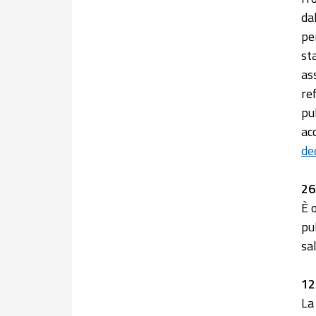
da
pe
st
as
re
pub
ac
de
26
È 
pu
sa
12
La