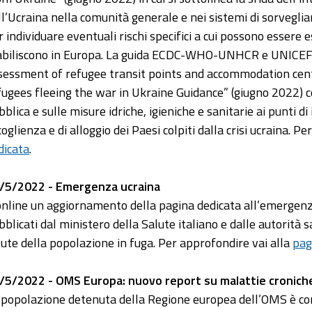
ll’Ucraina nella comunità generale e nei sistemi di sorveglia
r individuare eventuali rischi specifici a cui possono essere 
abiliscono in Europa. La guida ECDC-WHO-UNHCR e UNICEF “
sessment of refugee transit points and accommodation cent
fugees fleeing the war in Ukraine Guidance” (giugno 2022) co
blica e sulle misure idriche, igieniche e sanitarie ai punti di 
coglienza e di alloggio dei Paesi colpiti dalla crisi ucraina. 
dicata
.
/5/2022 - Emergenza ucraina
online un aggiornamento della pagina dedicata all’emergenz
bblicati dal ministero della Salute italiano e dalle autorità s
lute della popolazione in fuga. Per approfondire vai alla
pag
/5/2022 - OMS Europa: nuovo report su malattie cronic
 popolazione detenuta della Regione europea dell’OMS è co