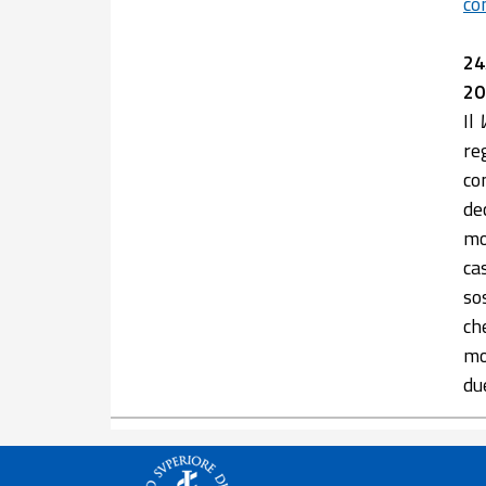
co
24
20
Il
re
co
de
mo
ca
so
ch
mo
du