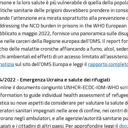
rsone e la loro salute è più vulnerabile di quella della pop
litiche sanitarie delle prigioni dovrebbero prendere in consi
ando l’attenzione era mirata soprattutto alla prevenzione di 
ddressing the NCD burden in prisons in the WHO European Re
bblicato a maggio 2022, fornisce una panoramica sulle disug
ve nelle carceri della Regione europea dell’OMS. Il report for
schio delle malattie croniche affiancando a fumo, alcol, sed
schi ambientali ed effetti di un accesso limitato all’assisten
notizia
sul sito dell’OMS Europa e leggi il
rapporto complet
4/2022 - Emergenza Ucraina e salute dei rifugiati
online il documento congiunto UNHCR-ECDC-IOM-WHO scrit
nformation to guide individual health assessment of refugee
tica su nove aspetti da considerare per valutare la salute dei r
eratori sanitari impegnati nelle aree di confine, nei centri di 
vorano negli ambulatori, e alle agenzie/autorità sanitarie pu
ugiati e i cittadini di altri paesi. Per approfondire leggi il
doc