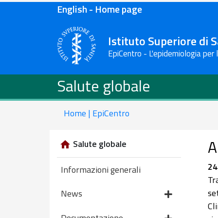
English - Home page
Istituto Superiore di 
EpiCentro - L'epidemiologia per 
Salute globale
Home | EpiCentro
A
Salute globale
24
Informazioni generali
Tr
se
News
Cl
Documentazione