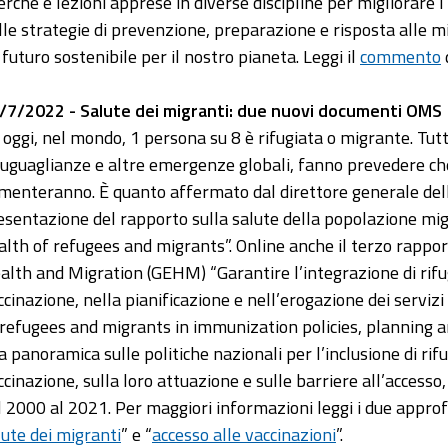
cerche e lezioni apprese in diverse discipline per migliorare 
lle strategie di prevenzione, preparazione e risposta alle m
 futuro sostenibile per il nostro pianeta. Leggi il
commento
/7/2022 - Salute dei migranti: due nuovi documenti OMS
 oggi, nel mondo, 1 persona su 8 è rifugiata o migrante. Tutta
suguaglianze e altre emergenze globali, fanno prevedere ch
menteranno. È quanto affermato dal direttore generale de
esentazione del rapporto sulla salute della popolazione mig
alth of refugees and migrants”. Online anche il terzo rappor
alth and Migration (GEHM) “Garantire l’integrazione di rifugi
ccinazione, nella pianificazione e nell’erogazione dei servizi
 refugees and migrants in immunization policies, planning an
a panoramica sulle politiche nazionali per l’inclusione di rifu
ccinazione, sulla loro attuazione e sulle barriere all’accesso,
l 2000 al 2021. Per maggiori informazioni leggi i due appro
lute dei migranti
” e “
accesso alle vaccinazioni
”.