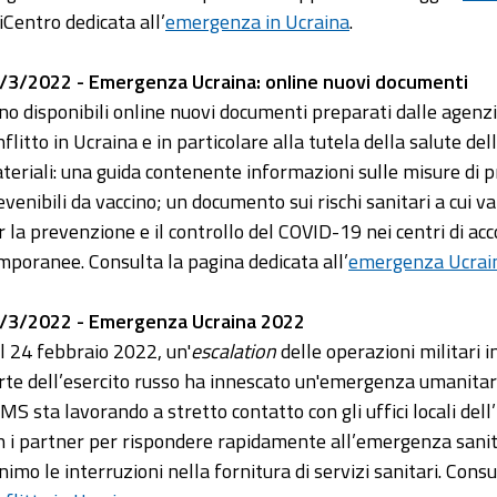
iCentro dedicata all’
emergenza in Ucraina
.
/3/2022 - Emergenza Ucraina: online nuovi documenti
no disponibili online nuovi documenti preparati dalle agenzie
nflitto in Ucraina e in particolare alla tutela della salute del
teriali: una guida contenente informazioni sulle misure di p
evenibili da vaccino; un documento sui rischi sanitari a cui v
r la prevenzione e il controllo del COVID-19 nei centri di acco
mporanee. Consulta la pagina dedicata all’
emergenza Ucrai
/3/2022 - Emergenza Ucraina 2022
l 24 febbraio 2022, un'
escalation
delle operazioni militari i
rte dell’esercito russo ha innescato un'emergenza umanitaria 
OMS sta lavorando a stretto contatto con gli uffici locali dell
n i partner per rispondere rapidamente all’emergenza sanitar
nimo le interruzioni nella fornitura di servizi sanitari. Cons