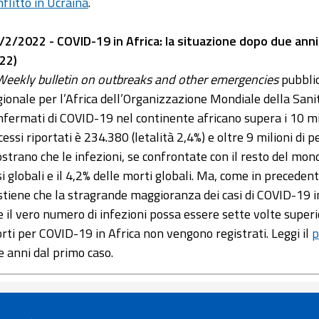
nflitto in Ucraina
.
/2/2022 - COVID-19 in Africa: la situazione dopo due anni 
22)
Weekly bulletin on outbreaks and other emergencies
pubblic
gionale per l’Africa dell’Organizzazione Mondiale della Sanit
nfermati di COVID-19 nel continente africano supera i 10 mil
cessi riportati è 234.380 (letalità 2,4%) e oltre 9 milioni di p
strano che le infezioni, se confrontate con il resto del mon
si globali e il 4,2% delle morti globali. Ma, come in preceden
stiene che la stragrande maggioranza dei casi di COVID-19 in
e il vero numero di infezioni possa essere sette volte superi
rti per COVID-19 in Africa non vengono registrati. Leggi il
p
e anni dal primo caso.