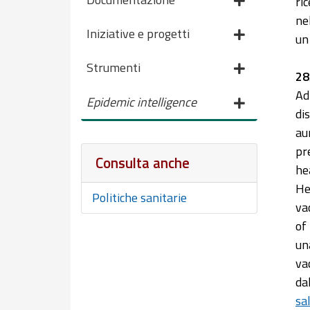
ri
ne
Iniziative e progetti
un
Strumenti
28
Ad
Epidemic intelligence
di
au
pr
Consulta anche
he
He
Politiche sanitarie
va
of
un
va
da
sa