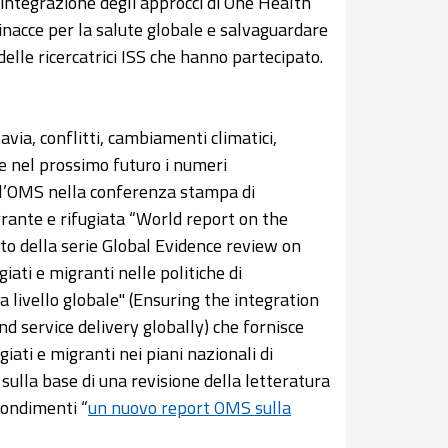
l’integrazione degli approcci di One Health
inacce per la salute globale e salvaguardare
delle ricercatrici ISS che hanno partecipato.
via, conflitti, cambiamenti climatici,
e nel prossimo futuro i numeri
ll’OMS nella conferenza stampa di
rante e rifugiata “World report on the
to della serie Global Evidence review on
ati e migranti nelle politiche di
 a livello globale" (Ensuring the integration
d service delivery globally) che fornisce
giati e migranti nei piani nazionali di
 sulla base di una revisione della letteratura
fondimenti “
un nuovo report OMS sulla