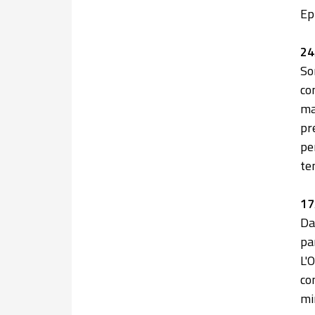
Ep
24
So
co
ma
pr
pe
te
17
Da
pa
L'
co
mi