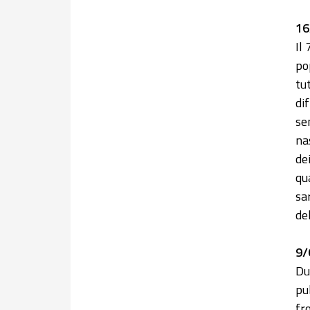
16
Il
po
tu
dif
se
na
de
qua
sa
del
9/
Du
pu
fr