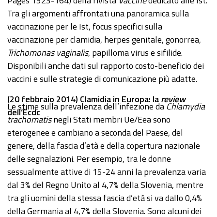
Pages 1523-164) della rivista
Vaccine
dedicato alle Ist.
Tra gli argomenti affrontati una panoramica sulla
vaccinazione per le Ist, focus specifici sulla
vaccinazione per clamidia, herpes genitale, gonorrea,
Trichomonas vaginalis
, papilloma virus e sifilide.
Disponibili anche dati sul rapporto costo-beneficio dei
vaccini e sulle strategie di comunicazione più adatte.
(20 febbraio 2014) Clamidia in Europa: la
review
Le stime sulla prevalenza dell’infezione da
Chlamydia
dell’Ecdc
trachomatis
negli Stati membri Ue/Eea sono
eterogenee e cambiano a seconda del Paese, del
genere, della fascia d’età e della copertura nazionale
delle segnalazioni. Per esempio, tra le donne
sessualmente attive di 15-24 anni la prevalenza varia
dal 3% del Regno Unito al 4,7% della Slovenia, mentre
tra gli uomini della stessa fascia d’età si va dallo 0,4%
della Germania al 4,7% della Slovenia. Sono alcuni dei