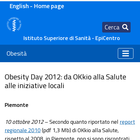
English - Home page
Cerca
Istituto Superiore di Sanità - EpiCentro
Obesità
Obesity Day 2012: da OKkio alla Salute
alle iniziative locali
Piemonte
10 ottobre 2012
– Secondo quanto riportato nel
report
regionale 2010
(pdf 1,3 Mb) di OKkio alla Salute,
rispetto al 2008, in Piemonte, non si sono riscontrati