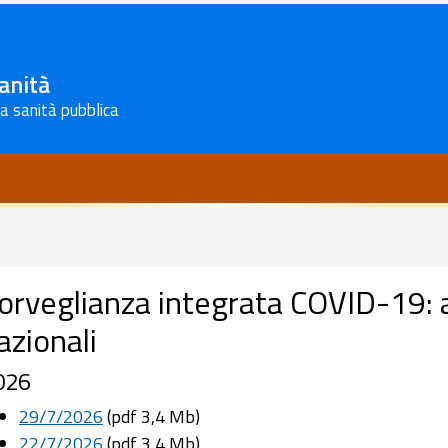
Sanità
la sanità pubblica
orveglianza integrata COVID-19: ar
azionali
026
29/7/2026
(pdf 3,4 Mb)
22/7/2026
(pdf 3,4 Mb)