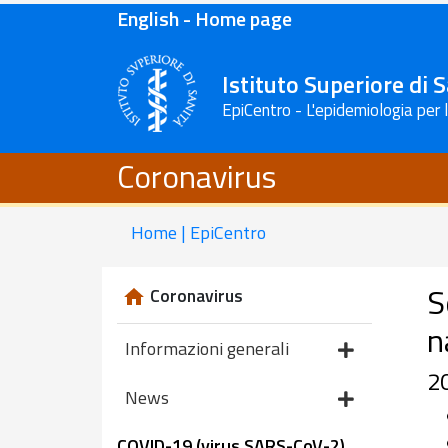
English - Home page
Istituto Superiore di 
EpiCentro - L'epidemiologia per 
Coronavirus
Home | EpiCentro
S
Coronavirus
n
Informazioni generali
2
News
COVID-19 (virus SARS-CoV-2)