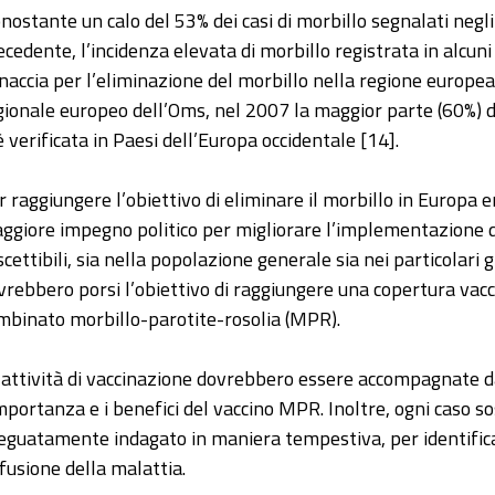
nostante un calo del 53% dei casi di morbillo segnalati negli
ecedente, l’incidenza elevata di morbillo registrata in alcu
naccia per l’eliminazione del morbillo nella regione europea. 
gionale europeo dell’Oms, nel 2007 la maggior parte (60%) d
 è verificata in Paesi dell’Europa occidentale [14].
r raggiungere l’obiettivo di eliminare il morbillo in Europa e
ggiore impegno politico per migliorare l’implementazione di 
scettibili, sia nella popolazione generale sia nei particolari
vrebbero porsi l’obiettivo di raggiungere una copertura vacc
mbinato morbillo-parotite-rosolia (MPR).
 attività di vaccinazione dovrebbero essere accompagnate 
importanza e i benefici del vaccino MPR. Inoltre, ogni caso s
eguatamente indagato in maniera tempestiva, per identificare 
ffusione della malattia.