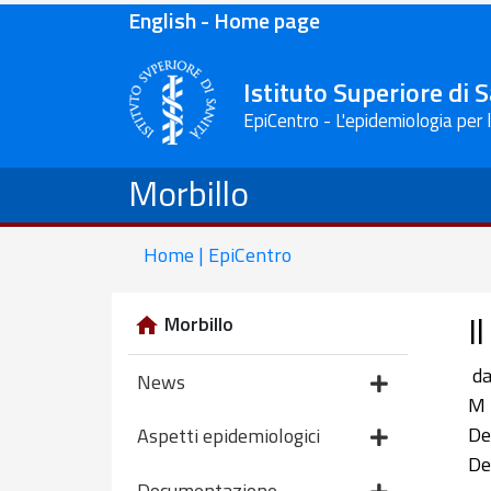
English - Home page
Istituto Superiore di 
EpiCentro - L'epidemiologia per 
Morbillo
Home | EpiCentro
I
Morbillo
da
News
M 
De
Aspetti epidemiologici
De
Documentazione