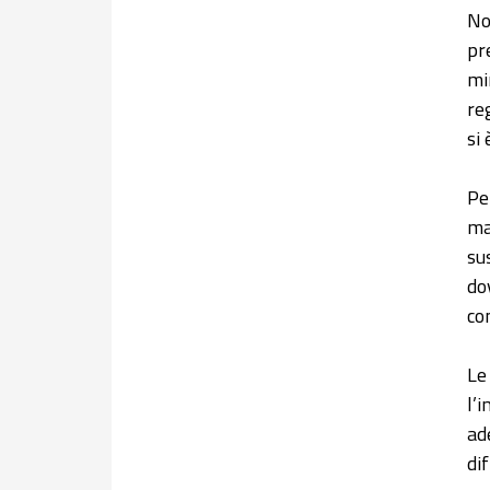
No
pr
mi
re
si
Pe
ma
su
do
co
Le
l’
ad
di