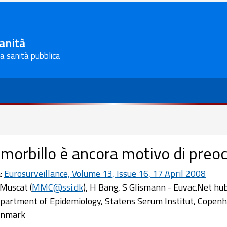
Sanità
la sanità pubblica
l morbillo è ancora motivo di pre
:
Eurosurveillance, Volume 13, Issue 16, 17 April 2008
Muscat (
MMC@ssi.dk
), H Bang, S Glismann - Euvac.Net hub
partment of Epidemiology, Statens Serum Institut, Copen
nmark