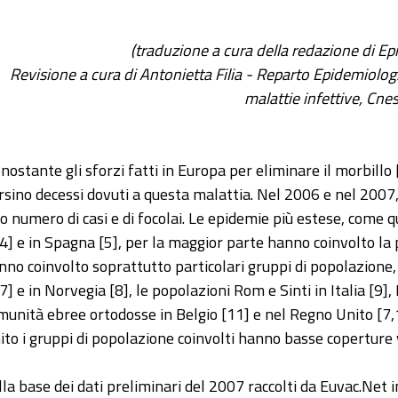
(traduzione a cura della redazione di Ep
Revisione a cura di Antonietta Filia - Reparto Epidemiologi
malattie infettive, Cne
nostante gli sforzi fatti in Europa per eliminare il morbillo 
rsino decessi dovuti a questa malattia. Nel 2006 e nel 2007
to numero di casi e di focolai. Le epidemie più estese, come q
,4] e in Spagna [5], per la maggior parte hanno coinvolto la 
nno coinvolto soprattutto particolari gruppi di popolazion
,7] e in Norvegia [8], le popolazioni Rom e Sinti in Italia [9]
munità ebree ortodosse in Belgio [11] e nel Regno Unito [7,
ito i gruppi di popolazione coinvolti hanno basse coperture v
lla base dei dati preliminari del 2007 raccolti da Euvac.Net i