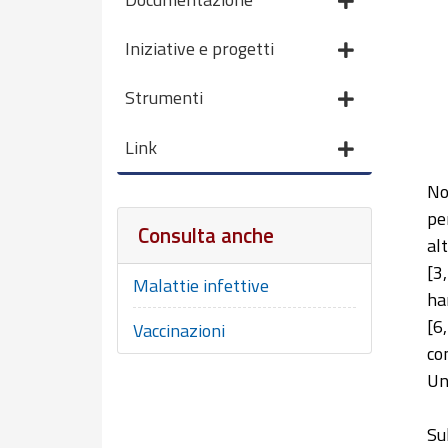
Iniziative e progetti
Strumenti
Link
No
pe
Consulta anche
al
[3
Malattie infettive
ha
[6
Vaccinazioni
co
Un
Su