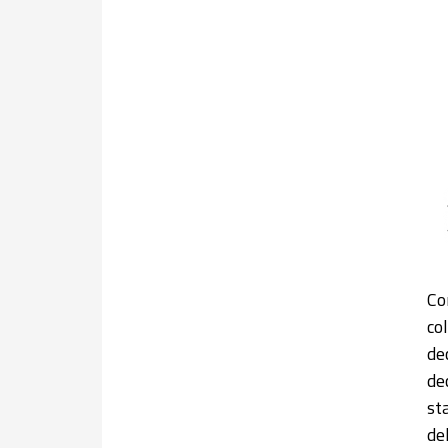
Co
co
de
de
st
de