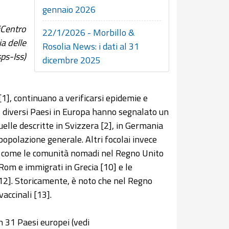
gennaio 2026
iCentro
22/1/2026 - Morbillo &
a delle
Rosolia News: i dati al 31
sps-Iss)
dicembre 2025
[1], continuano a verificarsi epidemie e
, diversi Paesi in Europa hanno segnalato un
uelle descritte in Svizzera [2], in Germania
popolazione generale. Altri focolai invece
e, come le comunità nomadi nel Regno Unito
, Rom e immigrati in Grecia [10] e le
12]. Storicamente, è noto che nel Regno
accinali [13].
n 31 Paesi europei (vedi