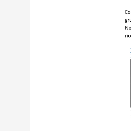
Co
gr
Ne
ri