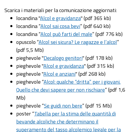
Scarica i materiali per la comunicazione aggiornati:
locandina "
Alcol e gravidanza
" (pdf 365 kb)
locandina “
Alcol sai cosa bevi
” (pdf 640 kb)
locandina “
Alcol può farti del male
” (pdf 776 kb)
opuscolo “
Alcol sei sicura? Le ragazze e l’alcol
”
(pdf 5,5 Mb)
pieghevole "
Decalogo genitori
" (pdf 178 kb)
pieghevole "
Alcol e gravidanza
" (pdf 315 kb)
pieghevole "
Alcol e anziani
" (pdf 268 kb)
pieghevole “
Alcol: qualche “dritta” per i giovani.
Quello che devi sapere per non rischiare
” (pdf 1,6
Mb)
pieghevole “
Se guidi non bere
” (pdf 15 Mb)
poster “
Tabella per la stima delle quantità di
bevande alcoliche che determinano il
superamento del tasso alcolemico legale per la