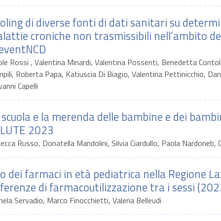
oling di diverse fonti di dati sanitari su determin
lattie croniche non trasmissibili nell’ambito de
eventNCD
ole Rossi , Valentina Minardi, Valentina Possenti, Benedetta Conto
pili, Roberta Papa, Katiuscia Di Biagio, Valentina Pettinicchio, Da
vanni Capelli
 scuola e la merenda delle bambine e dei bambini
LUTE 2023
ecca Russo, Donatella Mandolini, Silvia Ciardullo, Paola Nardoneb
o dei farmaci in età pediatrica nella Regione Laz
fferenze di farmacoutilizzazione tra i sessi (202
hela Servadio, Marco Finocchietti, Valeria Belleudi