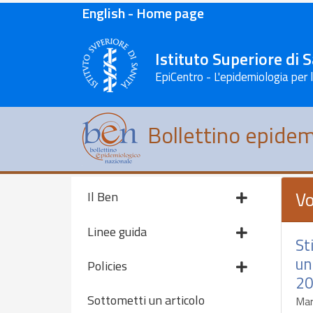
English - Home page
Istituto Superiore di 
EpiCentro - L'epidemiologia per 
Bollettino epidem
Vo
Il Ben
Linee guida
St
un
Policies
20
Sottometti un articolo
Mar