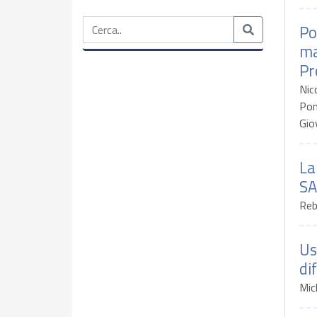
Po
ma
Pr
Nic
Pom
Gio
La
SA
Reb
Us
di
Mic