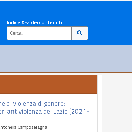
Indice A-Z dei contenuti
e di violenza di genere:
ntri antiviolenza del Lazio (2021-
, Antonella Camposeragna