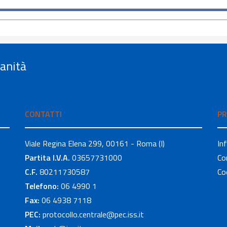
Sanità
CONTATTI
PR
Viale Regina Elena 299, 00161 - Roma (I)
In
Partita I.V.A.
03657731000
Co
C.F.
80211730587
Co
Telefono:
06 4990 1
Fax:
06 4938 7118
PEC:
protocollo.centrale@pec.iss.it