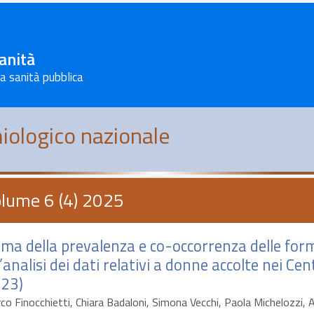
Sanità
la sanità pubblica
iologico nazionale
lume 6 (4) 2025
ima della prevalenza e co-occorrenza delle form
’analisi dei dati relativi a donne accolte nei Ce
23)
co Finocchietti, Chiara Badaloni, Simona Vecchi, Paola Michelozzi