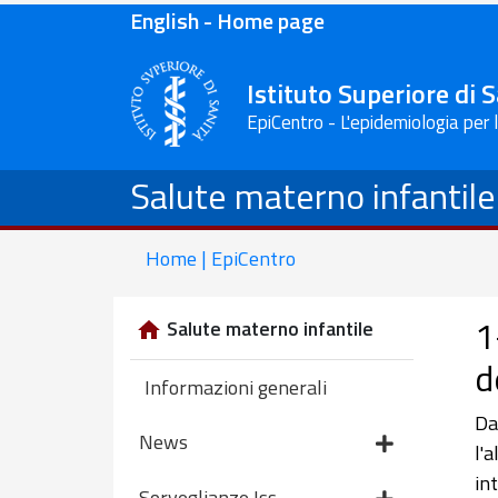
English - Home page
Istituto Superiore di 
EpiCentro - L'epidemiologia per 
Salute materno infantile
Home | EpiCentro
1
Salute materno infantile
d
Informazioni generali
Da
News
l'
in
Sorveglianze Iss