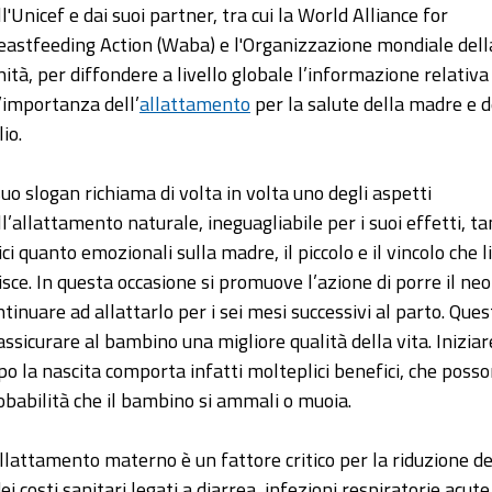
ll'Unicef e dai suoi partner, tra cui la World Alliance for
eastfeeding Action (Waba) e l'Organizzazione mondiale dell
nità, per diffondere a livello globale l’informazione relativa
l’importanza dell’
allattamento
per la salute della madre e d
lio.
 suo slogan richiama di volta in volta uno degli aspetti
ll’allattamento naturale, ineguagliabile per i suoi effetti, t
ici quanto emozionali sulla madre, il piccolo e il vincolo che li
isce. In questa occasione si promuove l’azione di porre il neo
ntinuare ad allattarlo per i sei mesi successivi al parto. Que
 assicurare al bambino una migliore qualità della vita. Iniz
po la nascita comporta infatti molteplici benefici, che posson
obabilità che il bambino si ammali o muoia.
allattamento materno è un fattore critico per la riduzione d
ei costi sanitari legati a diarrea, infezioni respiratorie acute