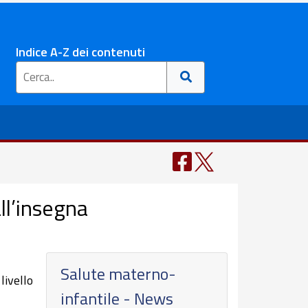
Indice A-Z dei contenuti
ll’insegna
Salute materno-
livello
infantile - News