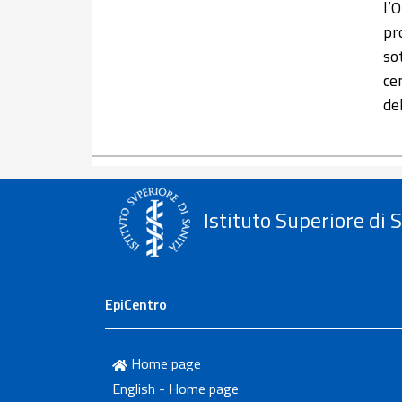
l’
pr
so
ce
de
Istituto Superiore di 
EpiCentro
Home page
English - Home page