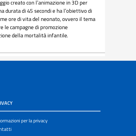
ggio creato con l’animazione in 3D per
 durata di 45 secondi e ha l’obiettivo di
me ore di vita del neonato, ovvero il tema
ere le campagne di promozione
ione della mortalità infantile.
IVACY
formazioni per la privacy
ntatti