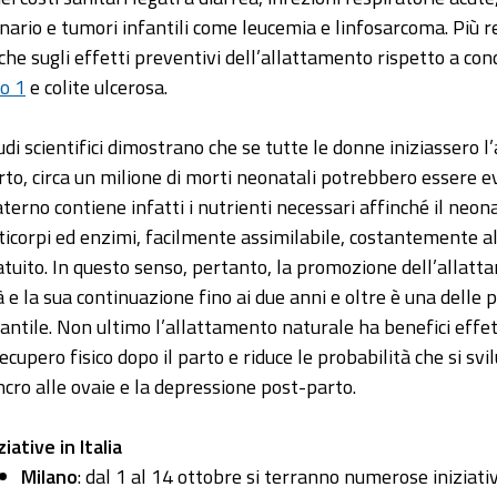
inario e tumori infantili come leucemia e linfosarcoma. Più 
che sugli effetti preventivi dell’allattamento rispetto a co
po 1
e colite ulcerosa.
udi scientifici dimostrano che se tutte le donne iniziassero 
rto, circa un milione di morti neonatali potrebbero essere evi
terno contiene infatti i nutrienti necessari affinché il neona
ticorpi ed enzimi, facilmente assimilabile, costantemente a
atuito. In questo senso, pertanto, la promozione dell’allatt
à e la sua continuazione fino ai due anni e oltre è una delle p
fantile. Non ultimo l’allattamento naturale ha benefici effet
recupero fisico dopo il parto e riduce le probabilità che si svi
ncro alle ovaie e la depressione post-parto.
ziative in Italia
Milano
: dal 1 al 14 ottobre si terranno numerose iniziativ