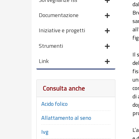
da
Br
Documentazione
sa
al
Iniziative e progetti
fig
Strumenti
Il
Link
de
fis
un
Consulta anche
co
di
Acido folico
do
pr
Allattamento al seno
L’
Ivg
e d