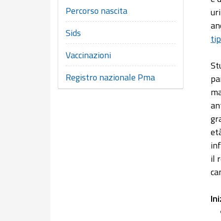
Percorso nascita
ur
an
Sids
ti
Vaccinazioni
St
Registro nazionale Pma
pa
ma
an
gr
et
in
il 
ca
Ini