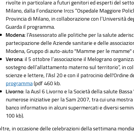
rivolte in particolare a futuri genitori ed esperti del setto
Milano, dalla Fondazione Irccs “Ospedale Maggiore Policli
Provincia di Milano, in collaborazione con l’Università de
Guarda il programma.
Modena
: l’Assessorato alle politiche per la salute aderisc
partecipazione delle Aziende sanitarie e delle associazio
Modena, Gruppo di auto-aiuto "Mamme per le mamme" di
Verona
: il 5 ottobre l’associazione il Melograno organizz
sostegno dell’allattamento materno sul territorio”, in co
scienze e lettere, l’Asl 20 e con il patrocinio dell'Ordine d
programma
(pdf 460 kb.
Livorno
: la Ausl 6 Livorno e la Società della salute Bassa
numerose iniziative per la Sam 2007, tra cui una mostra f
banco informativo in alcuni supermercati e diversi semina
100 kb).
oltre, in occasione delle celebrazioni della settimana mondi