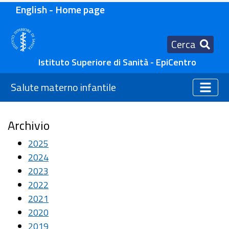
English - Home page
Cerca
Istituto Superiore di Sanità - EpiCentro
Salute materno infantile
Archivio
2025
2024
2023
2022
2021
2020
2019