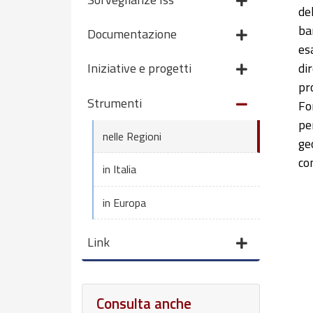
de
ba
Documentazione
es
di
Iniziative e progetti
pr
Strumenti
For
pe
nelle Regioni
ge
co
in Italia
in Europa
Link
Consulta anche