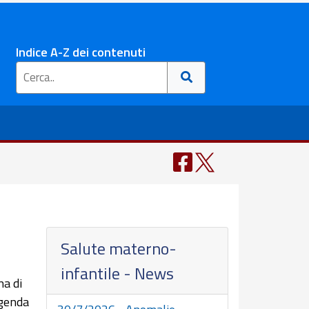
Indice A-Z dei contenuti
Salute materno-
infantile - News
na di
agenda