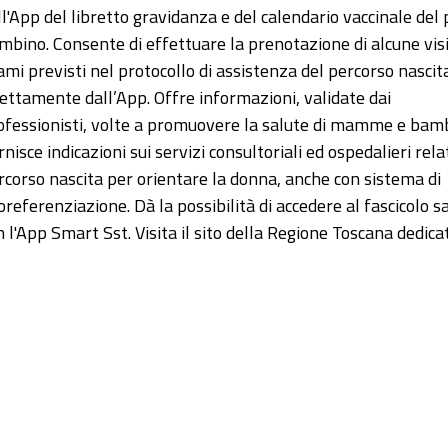
ll'App del libretto gravidanza e del calendario vaccinale del 
mbino. Consente di effettuare la prenotazione di alcune vis
ami previsti nel protocollo di assistenza del percorso nascit
rettamente dall’App. Offre informazioni, validate dai
ofessionisti, volte a promuovere la salute di mamme e bamb
nisce indicazioni sui servizi consultoriali ed ospedalieri relat
rcorso nascita per orientare la donna, anche con sistema di
oreferenziazione. Dà la possibilità di accedere al fascicolo s
n l'App Smart Sst. Visita il sito della Regione Toscana dedica