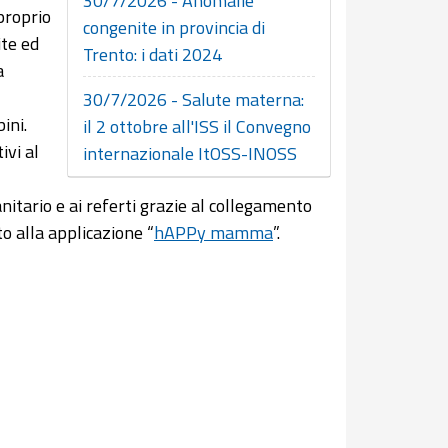
30/7/2026 - Anomalie
proprio
congenite in provincia di
ite ed
Trento: i dati 2024
a
30/7/2026 - Salute materna:
ini.
il 2 ottobre all'ISS il Convegno
ivi al
internazionale ItOSS-INOSS
anitario e ai referti grazie al collegamento
to alla applicazione “
hAPPy mamma
”.