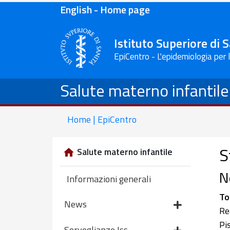
English - Home page
Istituto Superiore di 
EpiCentro - L'epidemiologia per 
Salute materno infantile
Home | EpiCentro
S
Salute materno infantile
N
Informazioni generali
To
News
Re
Pi
Sorveglianze Iss