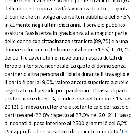
per le madri italiane e 30 anni per le straniere. Il 67,6%
delle donne ha una attività lavorativa Inoltre, la quota
di donne che si rivolge ai consultori pubblici è del 57,5%,
in aumento negli ultimi dieci anni. Il servizio pubblico
assicura l’assistenza in gravidanza alla maggior parte
delle donne con cittadinanza straniera (89,7%) e a una
donna su due con cittadinanza italiana (51,5%). Il 70,2%
dei parti è avvenuto nei nove punti nascita dotati di
terapia intensiva neonatale. La quota di donne senza
partner o altra persona di fiducia durante il travaglio e
il parto è pari al 9,0%, valore ancora superiore a quello
registrato nel periodo pre-pandemico. Il tasso di parti
pretermine è del 6,0%, in riduzione nel tempo (7,1% nel
2012). Si rileva un ulteriore e costante calo del tasso di
parti cesarei (22,8% rispetto al 27,9% nel 2012). Il tasso
di neonati di peso inferiore ai 2500 grammi è del 6,2%.
Per approfondire consulta il documento completo “
La