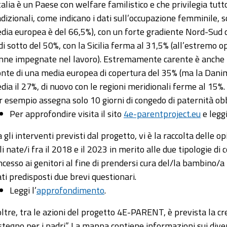
Italia è un Paese con welfare familistico e che privilegia tutt
adizionali, come indicano i dati sull’occupazione femminile, 
dia europea è del 66,5%), con un forte gradiente Nord-Sud c
 di sotto del 50%, con la Sicilia ferma al 31,5% (all’estremo o
nne impegnate nel lavoro). Estremamente carente è anche l’o
onte di una media europea di copertura del 35% (ma la Danimar
dia il 27%, di nuovo con le regioni meridionali ferme al 15%.
r esempio assegna solo 10 giorni di congedo di paternità obbl
Per approfondire visita il sito
4e-parentproject.eu
e legg
a gli interventi previsti dal progetto, vi è la raccolta delle 
gli nate/i fra il 2018 e il 2023 in merito alle due tipologie d
ncesso ai genitori al fine di prendersi cura del/la bambino/a 
ati predisposti due brevi questionari.
Leggi l’
approfondimento
.
oltre, tra le azioni del progetto 4E-PARENT, è prevista la cr
stegno per i padri”. La mappa contiene informazioni sui dive