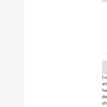
Co
at
ha
di
sf