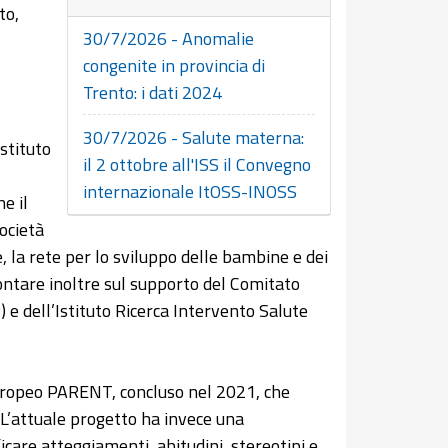
to,
30/7/2026 - Anomalie
congenite in provincia di
Trento: i dati 2024
30/7/2026 - Salute materna:
stituto
il 2 ottobre all'ISS il Convegno
internazionale ItOSS-INOSS
e il
società
, la rete per lo sviluppo delle bambine e dei
ontare inoltre sul supporto del Comitato
) e dell’Istituto Ricerca Intervento Salute
uropeo PARENT, concluso nel 2021, che
a. L’attuale progetto ha invece una
care atteggiamenti, abitudini, stereotipi e