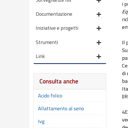
i 
Eq
Documentazione
ri
em
Iniziative e progetti
Strumenti
Il
Su
Link
pa
Ce
di
Consulta anche
ba
It
Acido folico
(IR
Allattamento al seno
4E
ve
Ivg
de