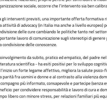
ganizzazione sociale, occorre che l’intervento sia ben calibra
a gli interventi previsti, una importante offerta formativa r
a attività di advocacy (in Italia ma anche a livello europeo) 
ndivisione delle cure cambiando le politiche tanto nel setto
portante lavoro di comunicazione sugli stereotipi di genere
la condivisione delle conoscenze.
 coinvolgimento da subito, pratico ed empatico, del padre ne
teratura scientifica - ha esiti positivi per lo sviluppo cogniti
ll’inizio un forte legame affettivo, migliora la salute psico-f
la parità fra uomini e donne e al contrasto alla violenza do
 compagno più informato, consapevole e partecipe (senza es
neficio: per condividere responsabilità e lavoro di cura e dom
mpo libero con minore stress, per relazioni familiari più equil