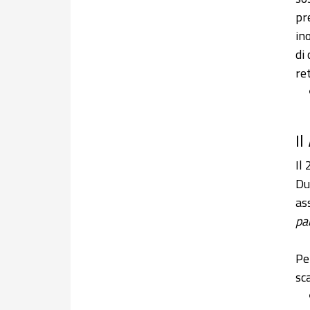
pre
in
di
re
Il
Il
Du
as
pa
Pe
sca