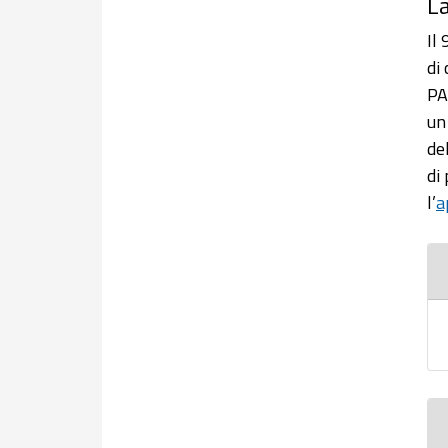
L
Il
di
PA
un
de
di
l’
a