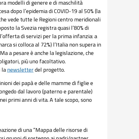
ora modelli di genere e di maschilità
scesa dopo l’epidemia di COVID-19 al 50% (la
he vede tutte le Regioni centro meridionali
pposto la Svezia registra quasi l’80% di
fferta di servizi per la prima infanzia: a
ca si colloca al 72%) l’Italia non supera in
 Ma a pesare è anche la legislazione, che
igatori, più uno facoltativo.
i la
newsletter
del progetto.
opinioni dei papà e delle mamme di figlie e
i congedo dal lavoro (paterno e parentale)
nei primi anni di vita. A tale scopo, sono
eazione di una “Mappa delle risorse di
rsi gruppi di sostegno ai padri/partner