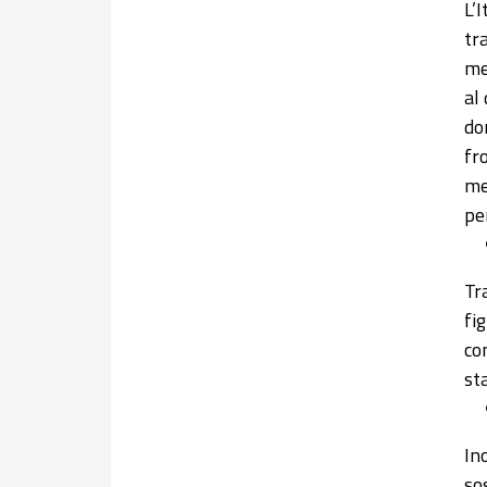
L’
tr
me
al
do
fr
me
pe
Tr
fi
co
st
In
so