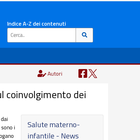
Indice A-Z dei contenuti
Autori
l coinvolgimento dei
 dai
Salute materno-
 sono i
infantile - News
logano