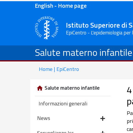
English - Home page
Istituto Superiore di 
EpiCentro - L'epidemiologia per 
Salute materno infantile
Home | EpiCentro
4
Salute materno infantile
p
Informazioni generali
Pa
News
pr
ca
Sorveglianze Iss