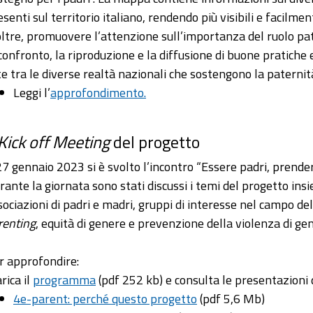
senti sul territorio italiano, rendendo più visibili e facilment
oltre, promuovere l’attenzione sull’importanza del ruolo pat
 confronto, la riproduzione e la diffusione di buone pratiche e
te tra le diverse realtà nazionali che sostengono la paternit
Leggi l’
approfondimento.
Kick off Meeting
del progetto
 27 gennaio 2023 si è svolto l’incontro “Essere padri, prend
rante la giornata sono stati discussi i temi del progetto insi
sociazioni di padri e madri, gruppi di interesse nel campo de
renting
, equità di genere e prevenzione della violenza di ge
r approfondire:
rica il
programma
(pdf 252 kb) e consulta le presentazioni d
4e-parent: perché questo progetto
(pdf 5,6 Mb)