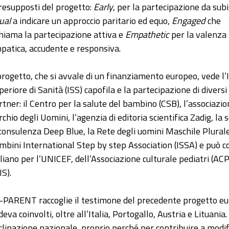
presupposti del progetto:
Early
, per la partecipazione da subi
ual
a indicare un approccio paritario ed equo,
Engaged
che
chiama la partecipazione attiva e
Empathetic
per la valenza
patica, accudente e responsiva.
 progetto, che si avvale di un finanziamento europeo, vede l’I
periore di Sanità (ISS) capofila e la partecipazione di diversi
rtner: il Centro per la salute del bambino (CSB), l’associazion
rchio degli Uomini, l’agenzia di editoria scientifica Zadig, la 
 consulenza Deep Blue, la Rete degli uomini Maschile Plurale
mbini International Step by step Association (ISSA) e può c
aliano per l’UNICEF, dell’Associazione culturale pediatri (ACP
IS).
-PARENT raccoglie il testimone del precedente progetto e
deva coinvolti, oltre all’Italia, Portogallo, Austria e Lituani
clinazione nazionale, proprio perché per contribuire a modifi