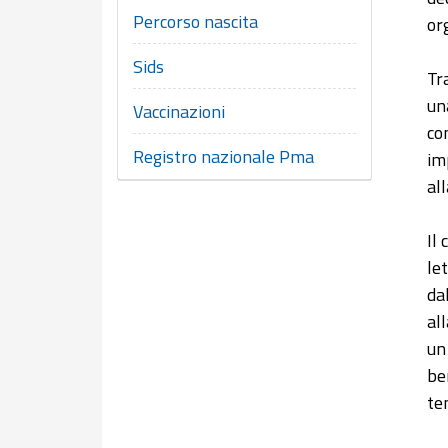
Percorso nascita
or
Sids
Tr
un
Vaccinazioni
co
Registro nazionale Pma
im
al
Il
let
da
al
un
be
te