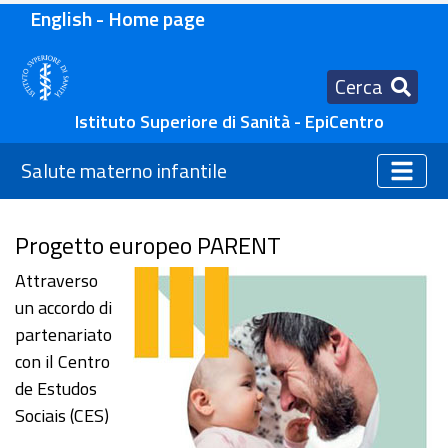
English - Home page
Cerca
Istituto Superiore di Sanità - EpiCentro
Salute materno infantile
Progetto europeo PARENT
Attraverso
un accordo di
partenariato
con il Centro
de Estudos
Sociais (CES)