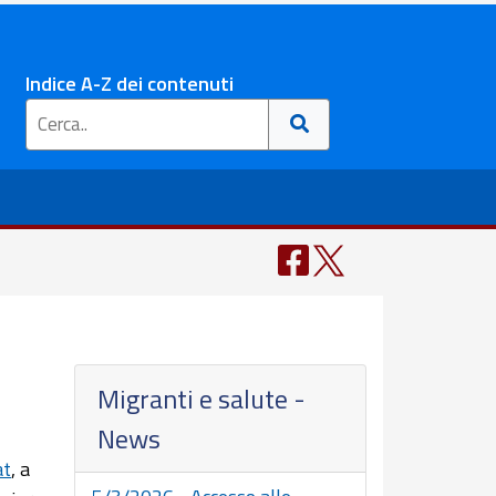
Indice A-Z dei contenuti
Migranti e salute -
News
at
, a