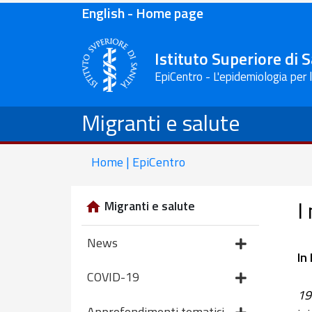
English - Home page
Istituto Superiore di 
EpiCentro - L'epidemiologia per 
Migranti e salute
Home | EpiCentro
I
Migranti e salute
News
In
COVID-19
19
Approfondimenti tematici