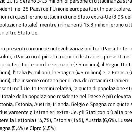
izio 2015 c’erano 34,3 milioni di persone di cittadinanza str
sidenti nei 28 Paesi dell’Unione europea (Ue). In particolare,
lioni di questi erano cittadini di uno Stato extra-Ue (3,9% del
polazione totale), mentre i rimanenti 15,3 milioni erano citt
 un altro Stato Ue.
no presenti comunque notevoli variazioni tra i Paesi. In ter
soluti, i Paesi con il più alto numero di stranieri presenti nel
oprio territorio sono la Germania (7,5 milioni), il Regno Unito
ioni), l’Italia (5 milioni), la Spagna (4,5 milioni) e la Francia (
lioni), che insieme contano per il 76% dei cittadini stranieri
esenti nell’Ue. In termini relativi, la quota di popolazione st
l totale della popolazione residente nel Paese è più elevata
ttonia, Estonia, Austria, Irlanda, Belgio e Spagna con quote
clusivamente gli stranieri extra-Ue, gli Stati con più alta p
sere la Lettonia (14,7%), Estonia (14%), Austria (6,6%), Lussem
agna (5,4%) e Cipro (4,5%).