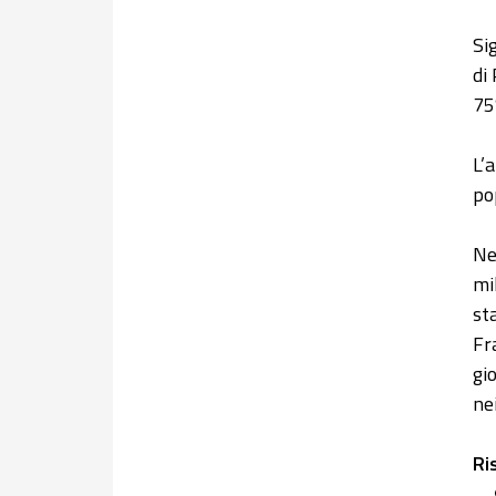
Si
di
75
L’
po
Ne
mi
st
Fr
gi
ne
Ri