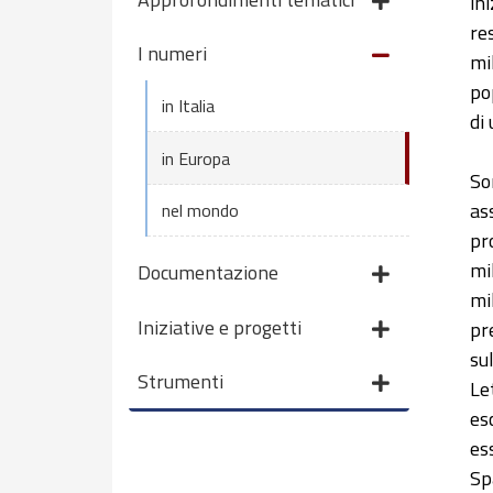
in
re
I numeri
mi
po
in Italia
di
in Europa
So
as
nel mondo
pr
mil
Documentazione
mi
Iniziative e progetti
pr
su
Strumenti
Le
es
es
Sp