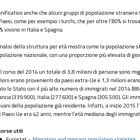
gnificativo anche che alcuni gruppi di popolazione straniera
 Paesi, come per esempio i turchi, che per oltre l’80% si trova
% vivono in Italia e Spagna.
analisi della struttura per età mostra come la popolazione st
polazione nazionale, con una proporzione più elevata di giova
l corso del 2014 un totale di 3,8 milioni di persone sono migr
lioni erano provenienti da paesi extra-Ue e 1,3 milioni erano
ato lo Stato con il più alto numero di immigrati nel 2014 (8
ancia (339.900), Italia (277.600) e Spagna (305.500). Gli imm
ovani della popolazione già residente. Infatti, a inizio 2015
i Paesi Ue era 42 anni, mentre l’età mediana degli immigrat
sorse utili
Eurostat –
Migration and migrant population statistics
.