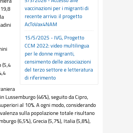
5/3/2026 - Accesso alle
aniera
vaccinazioni per i migranti di
 19,8
recente arrivo: il progetto
la
AcToVax4NAM
adini
15/5/2025 - IVG, Progetto
CCM 2022: video multilingua
mini
per le donne migranti,
censimento delle associazioni
 (5,4
del terzo settore e letteratura
4,4
di riferimento
raniera
 in Lussemburgo (46%), seguito da Cipro,
 superiori al 10%. A ogni modo, considerando
revalenza sulla popolazione totale risultano
burgo (6,5%), Grecia (5,7%), Italia (5,8%),