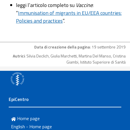
leggi l’articolo completo su
Vaccine
:
“
Immunisation of migrants in EU/EEA countries:
Policies and practices
”.
Data di creazione della pagina
: 19 settembre 2019
Autrici
: Silvia Declich, Giulia Marchetti, Martina Del Manso, Cristina
Giambi, Istituto Superiore di Sanità
EpiCentro
Home page
English - Home page