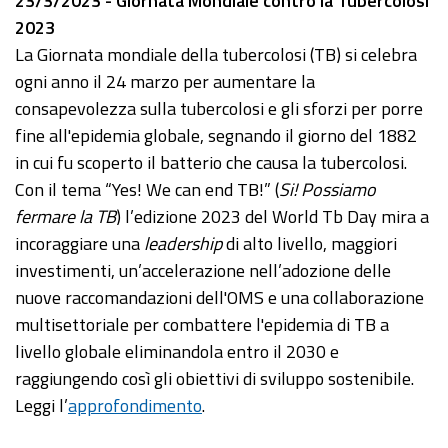
23/3/2023 - Giornata Mondiale contro la Tubercolosi
2023
La Giornata mondiale della tubercolosi (TB) si celebra
ogni anno il 24 marzo per aumentare la
consapevolezza sulla tubercolosi e gli sforzi per porre
fine all'epidemia globale, segnando il giorno del 1882
in cui fu scoperto il batterio che causa la tubercolosi.
Con il tema “Yes! We can end TB!” (
Si! Possiamo
fermare la TB
) l’edizione 2023 del World Tb Day mira a
incoraggiare una
leadership
di alto livello, maggiori
investimenti, un’accelerazione nell’adozione delle
nuove raccomandazioni dell'OMS e una collaborazione
multisettoriale per combattere l'epidemia di TB a
livello globale eliminandola entro il 2030 e
raggiungendo così gli obiettivi di sviluppo sostenibile.
Leggi l’
approfondimento
.